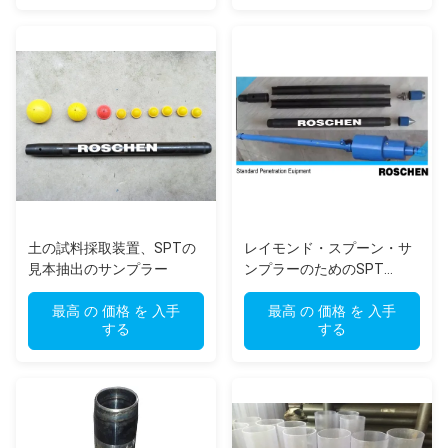
土の試料採取装置、SPTの
レイモンド・スプーン・サ
見本抽出のサンプラー
ンプラーのためのSPT
ROYOND POON 組立
最高 の 価格 を 入手
最高 の 価格 を 入手
する
する