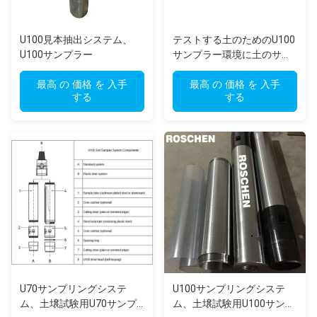
U100見本抽出システム、
テストする土のためのU100
U100サンプラー
サンプラー環境に土のサン
プルあくことのためにU 70
最高 の 価格 を 入手
のサンプラーは使用した
最高 の 価格 を 入手
する
する
U70サンプリングシステ
U100サンプリングシステ
ム、土壌試験用U70サンプ
ム、土壌試験用U100サンプ