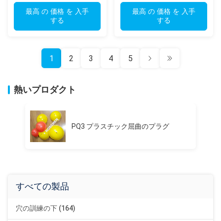
ラー、地質土壌サンプリン
ラー、地盤サンプリング掘
グ
最高 の 価格 を 入手
削
最高 の 価格 を 入手
する
する
1
2
3
4
5
熱いプロダクト
PQ3 プラスチック屈曲のプラグ
すべての製品
穴の訓練の下 (164)