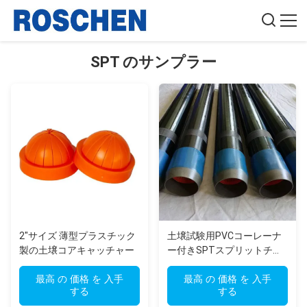
SPT のサンプラー
2"サイズ 薄型プラスチック
土壌試験用PVCコーレーナ
製の土壌コアキャッチャー
ー付きSPTスプリットチュ
ーブサンプラー
最高 の 価格 を 入手
最高 の 価格 を 入手
する
する