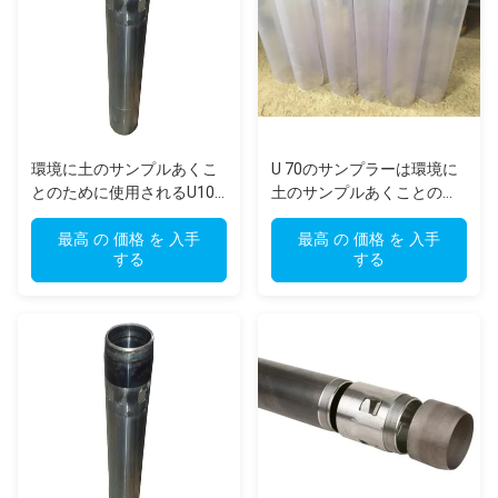
環境に土のサンプルあくこ
U 70のサンプラーは環境に
とのために使用されるU100
土のサンプルあくことのた
見本抽出システム
めに使用した
最高 の 価格 を 入手
最高 の 価格 を 入手
する
する