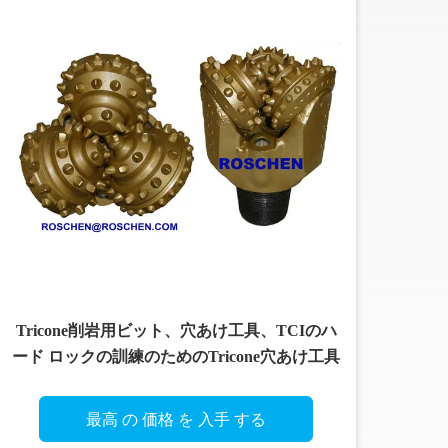
Tricone削岩用ビット、穴あけ工具、TCIのハ
ード ロックの訓練のためのTricone穴あけ工具
最高 の 価格 を 入手 する