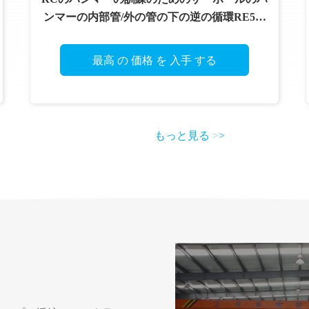
ンマーの内部管/外の管の下の逆の循環RE531
のハンマー
最高 の 価格 を 入手 する
もっと見る
>
>