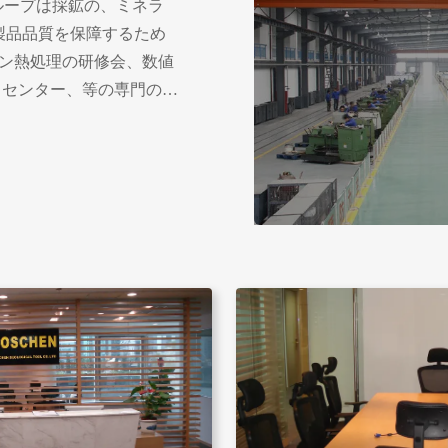
のグループは採鉱の、ミネラ
製品品質を保障するため
トン熱処理の研修会、数値
 センター、等の専門の技
ベルの高度装置がチーム
プは鉱山のための研究開発
ある。私達は高性能の国
優秀な質を制御する機能
oneビット、ダイヤモンド
Iのtriconeビット、
ンマー、DTHビット、等を
ス ROSCHENの販売は
団 1. 最後に平均プロダク
品を作成し、供給するよ
優秀なサービスを提供しな
間7日の/weekの24の