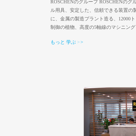
ROSCHENのグループ ROSCHEN
ル用具、安定した、信頼できる装置の
に、金属の製造プラント造る、12000
制御の植物、高度の5軸線のマシニング
術的でおよび巧みなのような国際的レ
もっと 学ぶ
>
>
ある。 限られるROSCHENのグルー
の年の製造所、ミネラル用具、装置で
際的レベルのプロダクトを作り出し、
である。私達の主要なプロダクトはtric
のコア・ビット、ドリル管、炉心バレル、TC
製造所の歯のtriconeビット、RCのハ
含んでいる。 ROSCHENの製造所プロセ
育つことを評価する! ROSCHENの代表
トより長く企業のための最もよい良質
うに努力しなさい。 2. 私達の顧客に
さい。 必要とする何を私達の顧客を得る時