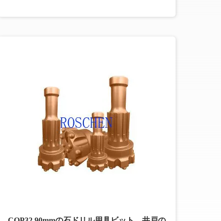
COP32 90mmの石ドリル用具ビット、井戸の