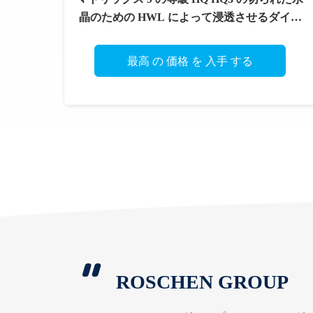
晶のための HWL によって浸透させるダイヤ
モンドのコア・ビット
最高 の 価格 を 入手 する
ROSCHEN GROUP