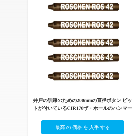
井戸の訓練のための200mmの直径ボタン ビッ
トが付いているCIR170ザ・ホールのハンマー
最高 の 価格 を 入手 する