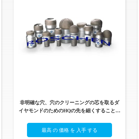
非明確な穴、穴のクリーニングの芯を取るダ
イヤモンドのためのHQの先を細くすることの
ウェッジ・ビット
最高 の 価格 を 入手 する