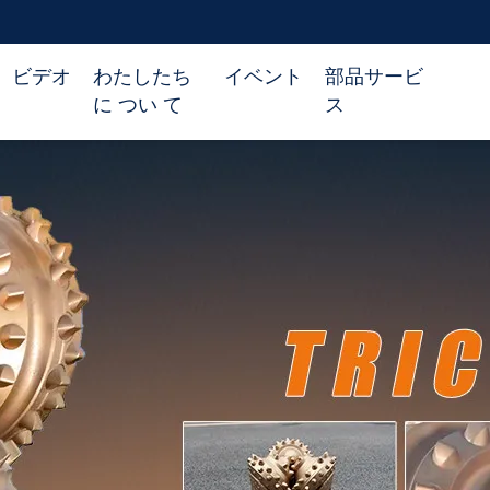
ビデオ
わたしたち
イベント
部品サービ
に つい て
ス