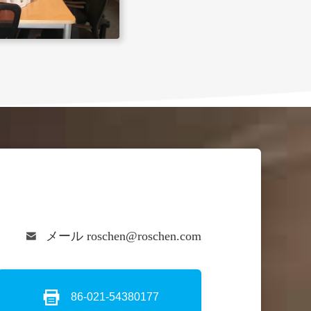
メール roschen@roschen.com
86-021-54380177