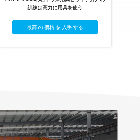
訓練は高力に用具を使う
最高 の 価格 を 入手 する