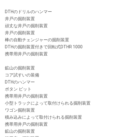
M50
DTHのドリルのハンマー
井戸の掘削装置
DHD360
頑丈な井戸の掘削装置
井戸の掘削装置
COP64
API 3
棒の自動チェンジャーの掘削装置
ROS 62
¢155-
6"
QL60
1/2」
DTHの掘削装置付きで回転式DTHR 1000
ROS 64
¢190mm
Reg
携帯用井戸の掘削装置
SD6
鉱山の掘削装置
M60
コア試すいの装備
DHD380
DTHのハンマー
ボタン ビット
COP84
携帯用井戸の掘削装置
API 4
ROS 82
¢195-
小型トラックによって取付けられる掘削装置
8"
QL80
1/2」
ROS 84
¢254mm
ワゴン掘削装置
Reg
積み込みによって取付けられる掘削装置
SD8
携帯用井戸の掘削装置
M80/M85
鉱山の掘削装置