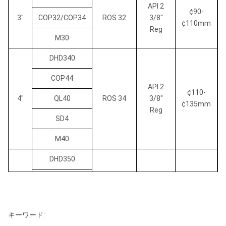
API 2
¢90-
3"
COP32/COP34
ROS 32
3/8"
¢110mm
Reg
M30
DHD340
COP44
API 2
¢110-
4"
QL40
ROS 34
3/8"
¢135mm
Reg
SD4
M40
DHD350
API 2
COP54
3/8"
ROS 52
¢135-
5"
QL50
Reg/API
ROS 54
¢155mm
3 1/2」
キーワード:
SD5
Reg