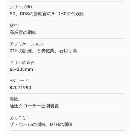
シリーズNO::
SD、ROSの警察官のBr DHDの代表団
材料:
高炭素の鋼鉄
アプリケーション:
DTHの訓練。石炭鉱業、石切り場
ドリルの直径:
65-305mm
HS コード:
82071990
機械:
油圧クローラー掘削装置
あくこと:
ザ・ホールの訓練、DTHの訓練