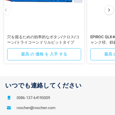
穴を掘るための効率的なボタン/クロス/コ
EPIROC QL
ーン/トライコーンドリルビットタイプ
ャンク径、鉄
ンシャンク付
最高 の 価格 を 入手 する
最高 
いつでも連絡してください
0086-137-64195009
roschen@roschen.com