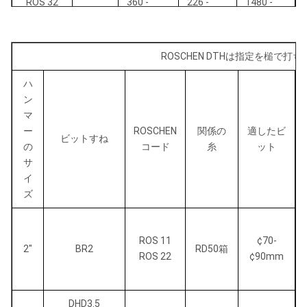
ROS 32
360 -
226 -
1480 -
1574/795
410/8.9 -
1993
RH350
- 3460
16.1
年/58.3 -
78.5
ROSCHEN DTHは指定を槌で打ち
40 - 244/
97.5 -
985 -
ハ
ROS 42
194/
1426/
ン
RH460
マ
88 - 537
3.84 -
38.78 -
ROS 44
ー
ROSCHEN
関係の
適したビ
7.64
56.14
ビットすね
の
コード
糸
ット
サ
25 - 173/
81.3 -
823 -
ROS 52
イ
181/
1270/
RH550
ズ
ROS 54
55 - 380
3.2 - 7.12
32.4 - 50
ROS 11
¢70-
2"
BR2
RD50箱
ROS 22
¢90mm
DHD3.5