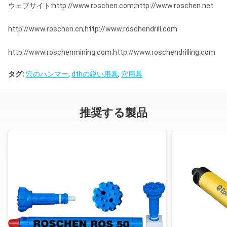
ウェブサイト:http://www.roschen.com;http://www.roschen.net
http://www.roschen.cn;http://www.roschendrill.com
http://www.roschenmining.com;http://www.roschendrilling.com
タグ:
穴のハンマー
,
dthの鋭い用具
,
穴用具
推奨する製品