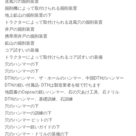
送風穴の掘削装置
SD10
掘削機によって取付けられる掘削装置
API 6
¢254-
地上鉱山の掘削装置の下
10"
Numa100
ROS 100
5/8"
¢311mm
トラクターによって取付けられる送風穴の掘削装置
Reg
井戸の掘削装置
ROS 100
携帯用井戸の掘削装置
DHD1120
鉱山の掘削装置
API 6
コア試すいの装備
¢305-
12"
SD12
ROS 120
5/8"
トラクターによって取付けられるコア試すいの装備
¢445mm
Reg
穴のハンマーの下
Numa120
穴のハンマーの下
DTHのハンマー、ザ・ホールのハンマー、中国DTHのハンマー
注:
DTHの鋭い付属品- DTHは製造業者を槌で打ちます
MetzkeのRemetの糸は利用できます!
地図書のCopcoの鋭いハンマー、石の穴あけ工具、石ドリル
DTHのハンマー、基礎訓練、石訓練
DTHのハンマーのどの特別なtypのすねでも要求によって利用でき
穴のハンマーの下
穴のハンマーの訓練の下
穴のハンマー ビットの下
穴のハンマー鋭いガイドの下
穴のハンマー・ドリルの装備の下