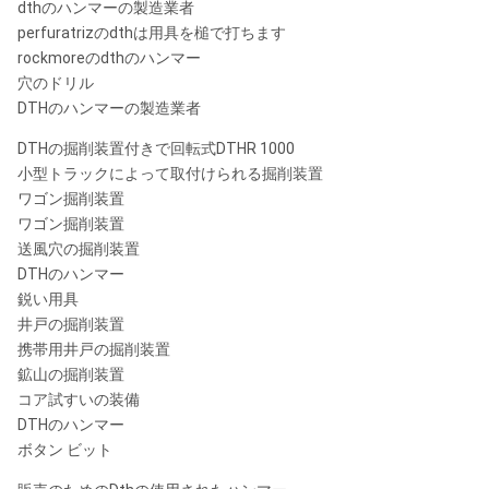
dthのハンマーの製造業者
perfuratrizのdthは用具を槌で打ちます
rockmoreのdthのハンマー
穴のドリル
DTHのハンマーの製造業者
DTHの掘削装置付きで回転式DTHR 1000
小型トラックによって取付けられる掘削装置
ワゴン掘削装置
ワゴン掘削装置
送風穴の掘削装置
DTHのハンマー
鋭い用具
井戸の掘削装置
携帯用井戸の掘削装置
鉱山の掘削装置
コア試すいの装備
DTHのハンマー
ボタン ビット