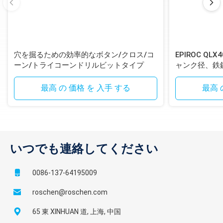
穴を掘るための効率的なボタン/クロス/コ
EPIROC QL
ーン/トライコーンドリルビットタイプ
ャンク径、鉄
ンシャンク付
最高 の 価格 を 入手 する
最高 
いつでも連絡してください
0086-137-64195009
roschen@roschen.com
65 東 XINHUAN 道, 上海, 中国