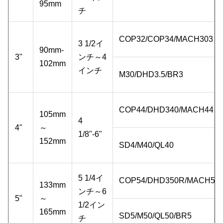
95mm
チ
COP32/COP34/MACH303
3 1/2イ
90mm-
3"
ンチ～4
102mm
インチ
M30/DHD3.5/BR3
COP44/DHD340/MACH44
105mm
4
4"
～
1/8"-6"
152mm
SD4/M40/QL40
5 1/4イ
COP54/DHD350R/MACH50
133mm
ンチ～6
5"
～
1/2イン
165mm
SD5/M50/QL50/BR5
チ