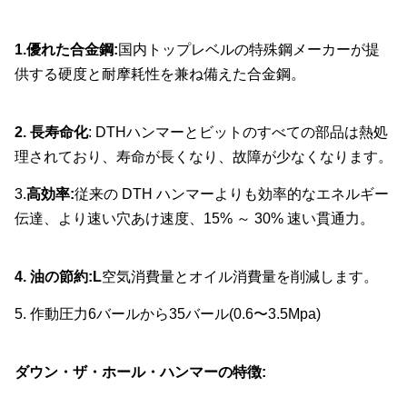
1.優れた合金鋼:
国内トップレベルの特殊鋼メーカーが提
供する硬度と耐摩耗性を兼ね備えた合金鋼。
2. 長寿命化
: DTHハンマーとビットのすべての部品は熱処
理されており、寿命が長くなり、故障が少なくなります。
3.
高効率:
従来の DTH ハンマーよりも効率的なエネルギー
伝達、より速い穴あけ速度、15% ～ 30% 速い貫通力。
4. 油の節約:
L
空気消費量とオイル消費量を削減します。
5. 作動圧力6バールから35バール(0.6〜3.5Mpa)
ダウン・ザ・ホール・ハンマーの特徴: