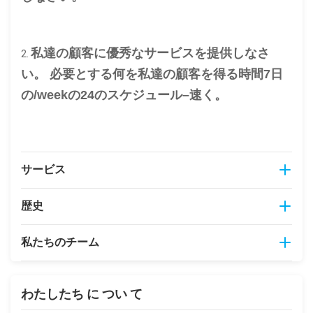
私達の顧客に優秀なサービスを提供しなさ
2.
い。 必要とする何を私達の顧客を得る時間7日
の/weekの24のスケジュール–速く。
サービス
歴史
Roschenは十分に売り上げ後のサービスを保証した。
ROSCHENのプロダクトを購入したら、Roschenは付属品の
より遅い部品のための非常に競争価格を提供する。
私たちのチーム
歴史
管理メンバー:
Roschenのプロダクトについての質問があれば、plsは私達に
わたしたち に つい て
1920 年から 1960 年
連絡して自由に感じる:roschen@roschen.com