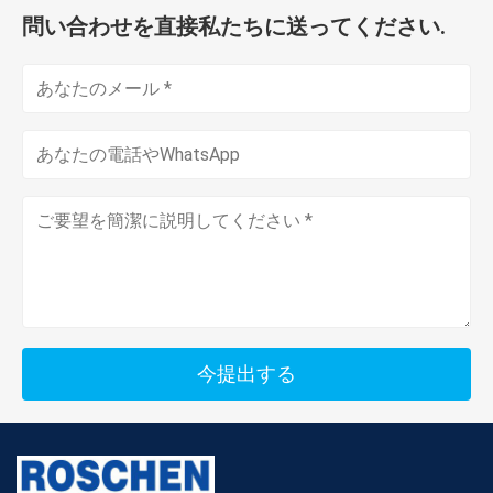
1959 年- _d時間制の仕事日の導入
問い合わせを直接私たちに送ってください.
マーケティング担当重役
1960 年- Roschen の植物の開始
スコット ミハエル
1965 年-ヘッドライトの生産の開始
R & D のマネージャー
1966 年-高い等級の tricone ビットの生産の開始
ピーター Olivier
1967 年-最初ディーゼル燃料噴射装置ポンプ
1969 年- Roschen AG 部からの最初テレビ
生産マネージャー
1972 年- Roschen の電子工学の形成
デイヴィッド R. Brosnan
1973 年- Roschen からの最初力ドリル
1974 年-最初掘削装置
今提出する
エンジニア:
1976 年-泥ポンプのための最初ディーゼル燃料噴射装置ポン
ミック Premus
プ
マーティン ガライ
1982 年- Roschen のグループはイギリスで開きます