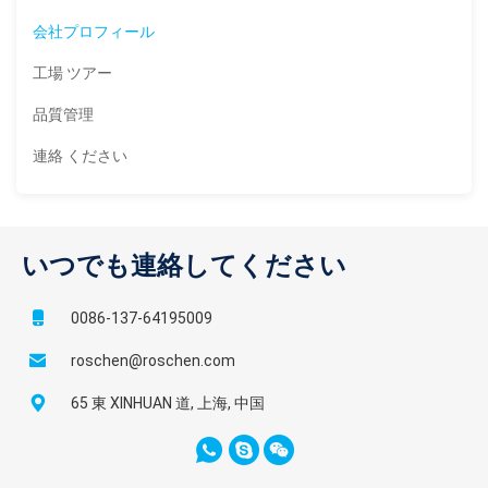
ロバート Roschen は 20.1920 を-精密機械工のための研修会
議長/大統領
会社プロフィール
および 8 月 5 日にハノーバーの電気工学の開始老化させまし
た。
DR.S.C.ROBERT ROSCHEN
私達は何をあなたのためにしてもいいか。
工場 ツアー
1. 
独立したR & DのISOの製造、精密な品質規格、あなたのた
1921 年-静止したガソリン エンジンのための Roschen から
品質管理
めの現代兵站学のマネジメント・サービス。
の最初低電圧の磁石
2. 経験30年の、偽りなく専門の製造者は信頼できる、提供す
CEO
連絡 ください
1925 年-自動車両の内燃機関のための最初低電圧の磁石点火
る良質プロダクトを。
Ricky デービス
3. 照会は24時間以内に答えた。
1930 年-最初低電圧の直流モーター
4. OEMおよびODMの発注は歓迎される。
5. 部門はDTHのハンマーのような豊富で、さまざまで鋭いプ
1935 年-最初ループによって動力を与えられる振動センサー
いつでも連絡してください
総務部長
ロダクト、DTHビット、重荷の訓練、糸ビット、先を細くさ
1942 年-最初流れコントローラーおよびセンサーの調査
れたビット、ダイヤモンドのコア・ビットであり、等は広が
ビル ヘンリー
0086-137-64195009
ること、PDCビット提供することができる。ワンストップ購
入サービスはあなたのエネルギーおよび時間を節約する。
roschen@roschen.com
1956 年-ハノーバーの最初植物
6. 
品質保証、私達は完全な売り上げ後のサービス、あらゆる
副総務部長
65 東 XINHUAN 道, 上海, 中国
1957 年-最初商業的に実行可能な高圧点火プラグ
問題の即時の処置を提供する。私達はあなたが適切な補償を
ダグラス J.ウイルソン
取り、作る実際の写真に基づいて欠陥の等級を推定する。
1958 年- 100,000th 磁石点火の生産