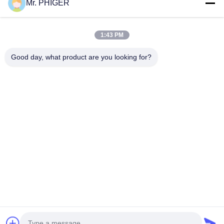
2010 年- Mooncury 部は確立されました
Mr. PHIGER
地図
連絡 ください
2010 年- Roschen 車の電子錆停止部は確立されました
1:43 PM
年長の販売
ロビン ジョージ
現在への 2010 年
Good day, what product are you looking for?
イベント
カレン Heraldo
2010 年-慈悲の電子工学株式会社の獲得。
事件
ニュース
2011 年-形式的に電気およびエレクトロニクス産業を書き入
れて下さい
販売の助手:
2012 年- Roschen の動力工具、Skil の動力工具、オイル用
レベッカ
連絡 ください
具、調査プロダクト、装置のための Mercy Corporation およ
び銘柄を含む Losson Corporation の Robert Roschen Tool
ジュリアンの Rockett
電話番号:
0086-137-64195009
Corporation および獲得の形成は、商品、方法を着ましたり、
蹄鉄を打ちましたり、袋に入れます遊ばします
販売 Deparment:
2012 年- Roschen はアジア太平洋の新技術の中心を開けます
リンダ
2012 年- Roschen 電子システム事業体は前の産業電子工学の
プライバシーポリシー
| 中国 良質 穴の訓練の下 サプライヤー 著作権 © 2015-
ブランドそしてプロダクトを管理するために作成されます。
2026 ROSCHEN GROUP 権利がある 予約した
ジェリー