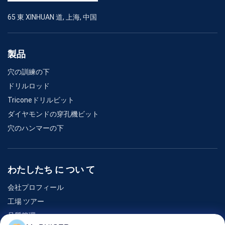
マージョリィ
1984 年-ロバート Roschen の基礎
65 東 XINHUAN 道, 上海, 中国
質の点検
1990 年-会社の本部はハノーバーに動きます
製品
アーサー アルフォンソ
1996 年-最初油圧掘削装置
穴の訓練の下
ワーナー アリカンテ
1998 年-会社は慈悲からの重い産業分割を得ます
ドリルロッド
Triconeドリルビット
Marisol Rimpola
2000 年-会社は市場の広範囲および細心の管理の実施を始め
ダイヤモンドの穿孔機ビット
ました
穴のハンマーの下
2005 年-慈悲株式会社の獲得。
アシスタント・マネージャー
2006 年-最初電子安定性制御-インバーター技術
Sophia Marysa
わたしたち に つい て
2007 年-共通の柵のディーゼル燃料噴射装置
会社プロフィール
2008 年-ディディミアムMotronic ガソリン直接注入システム
販売部長:
工場 ツアー
2009 年- Numberwon の獲得
テニス
品質管理
ジョージ