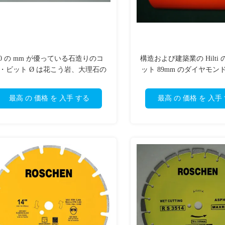
50 の mm が優っている石造りのコ
構造および建築業の Hilti
・ビット Ø は花こう岩、大理石の
ット 89mm のダイヤモン
ための訓練より長持ちします
具
最高 の 価格 を 入手 する
最高 の 価格 を 入手