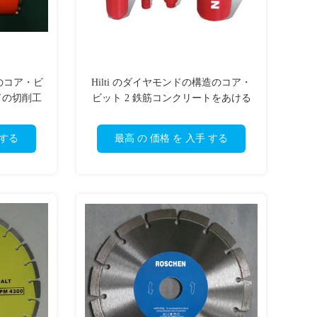
 のコア・ビ
Hilti のダイヤモンドの構造のコア・
ドの切削工
ビット 2 鉄筋コンクリートをあける
ための 1/2」
 する
最高 の 価格 を 入手 する