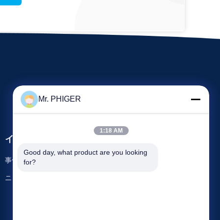
Mr. PHIGER
1:18 AM
イベント
要求 引用
Good day, what product are you looking 
事件
for?
電話番号:
86-137-64195009
ニュース
ファクシミリ: 86-021-54380177



