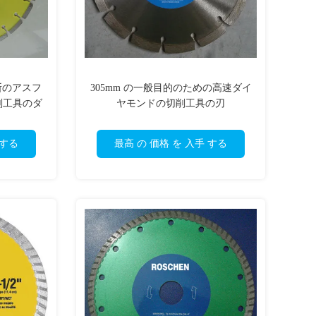
切断のアスフ
305mm の一般目的のための高速ダイ
削工具のダ
ヤモンドの切削工具の刃
 する
最高 の 価格 を 入手 する