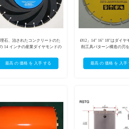
理石、治されたコンクリートのた
Ø12」14" 16" 18"はダ
の 14 インチの産業ダイヤモンドの
削工具パターン構造の刃
切刃
した
最高 の 価格 を 入手 する
最高 の 価格 を 入手