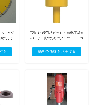
イヤモンドの切
石造りの穿孔機ビット 2"精密/正確さ
を配列しま
のドリル孔のためのダイヤモンドの
切削工具
 する
最高 の 価格 を 入手 する