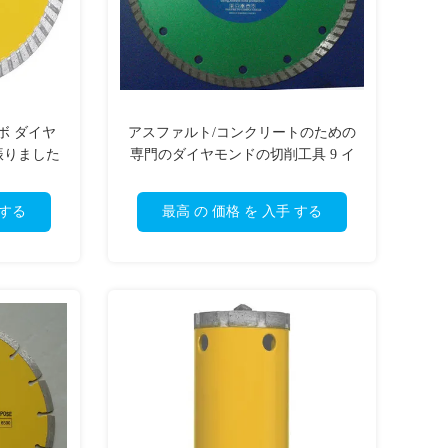
ボ ダイヤ
アスファルト/コンクリートのための
振りました
専門のダイヤモンドの切削工具 9 イ
ンチの切刃
 する
最高 の 価格 を 入手 する