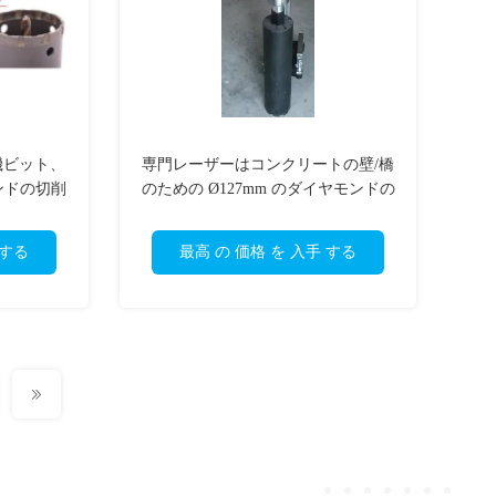
機ビット、
専門レーザーはコンクリートの壁/橋
ンドの切削
のための Ø127mm のダイヤモンドの
穿孔機ビットを溶接しました
 する
最高 の 価格 を 入手 する