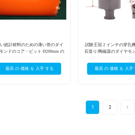
い総計材料のための薄い管のダイ
試験王冠 2 インチの穿孔
モンドのコア・ビット Ø200mm の
石造り/陶磁器のダイヤモ
設計
工具
最高 の 価格 を 入手 する
最高 の 価格 を 入手
1
2