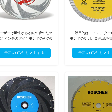
ーザーは延性がある鉄の管のため
一般目的は 9 インチ ター
 14 インチのダイヤモンドの刃の切
モンドの切刃、黄色/緑を
削工具を溶接しました
最高 の 価格 を 入手 する
最高 の 価格 を 入手