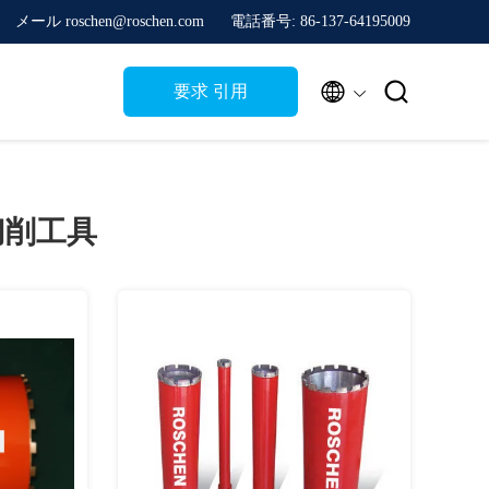
メール roschen@roschen.com
電話番号: 86-137-64195009


要求 引用
切削工具