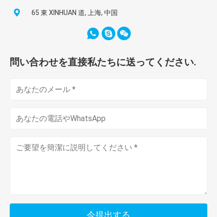
65 東 XINHUAN 道, 上海, 中国
問い合わせを直接私たちに送ってください.
今提出する