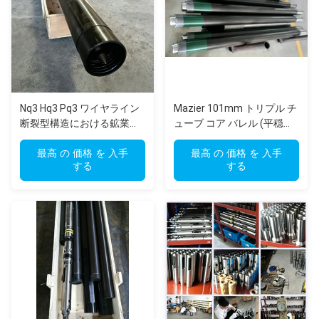
Nq3 Hq3 Pq3 ワイヤライン
Mazier 101mm トリプル チ
断裂型構造における鉱業と
ューブ コア バレル (平穏な
地質技術調査のための三管
土壌サンプリング用)
コア樽
最高 の 価格 を 入手
最高 の 価格 を 入手
する
する