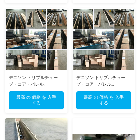
デニソン トリプルチュー
デニソン トリプルチュー
ブ・コア・バレル
ブ・コア・バレル
(Denisons Triple Tube Core
(Denisons Triple Tube Core
Barrel) プラスチック・ライ
最高 の 価格 を 入手
Barrel) プラスチック・ライ
最高 の 価格 を 入手
する
する
ンヤーと調整可能なバスケ
ンナーと調節可能なコア・
ット・コア・リフター
リフターで土壌のサンプル
(Cast Core Lifter) で,土壌の
を乱されない状態で採取す
サンプルを無事採取する
る