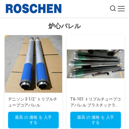
炉心バレル
デニソン 3 1/2 ′ トリプルチ
T6-101 トリプルチューブコ
ューブコアバレル
アバレル プラスチックライ
ナー付き 表面採掘および地
最高 の 価格 を 入手
質工学掘削用
最高 の 価格 を 入手
する
する