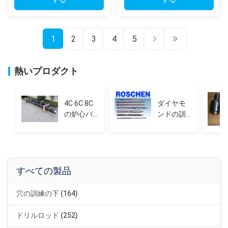
1
2
3
4
5
熱いプロダクト
4C 6C 8C
ダイヤモ
の炉心バ
ンドの訓
レル
練の炉心
バレル
すべての製品
穴の訓練の下 (164)
ドリルロッド (252)