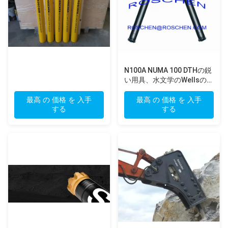
N100A NUMA 100 DTHの鋭
い用具、水文学のWellsの
dthのハンマーの訓練
最高 の 価格 を 入手
最高 の 価格 を 入手
する
する