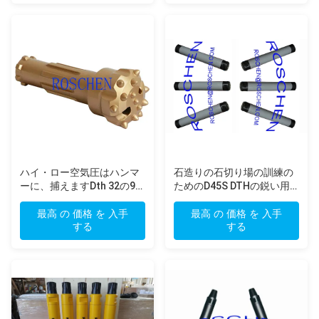
ハイ・ロー空気圧はハンマ
石造りの石切り場の訓練の
ーに、捕えますDth 32の90
ためのD45S DTHの鋭い用
の鋭い用具を穴をあけます
具のハンマーCop44
DHD340
最高 の 価格 を 入手
最高 の 価格 を 入手
する
する