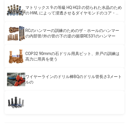
マトリックス 9 の等級 HQ HQ3 の切られた水晶のため
の HWL によって浸透させるダイヤモンドのコア・ビ
ット
RCのハンマーの訓練のためのザ・ホールのハンマー
の内部管/外の管の下の逆の循環RE531のハンマー
COP32 90mmの石ドリル用具ビット、井戸の訓練は
高力に用具を使う
ワイヤーラインのドリル棒BQのドリル管長さ3メート
ルの