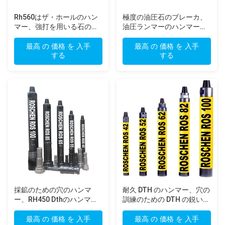
Rh560はザ・ホールのハン
極度の油圧石のブレーカ、
マー、強打を用いる石の
油圧ランマーのハンマーの
Dthの鋭い用具の下で着き
Dthの鋭い用具
ます
最高 の 価格 を 入手
最高 の 価格 を 入手
する
する
採鉱のための穴のハンマ
耐久 DTH のハンマー、穴の
ー、RH450 Dthのハンマー
訓練のための DTH の鋭い用
ビット及び構造の下であく
具
SD DTH
最高 の 価格 を 入手
最高 の 価格 を 入手