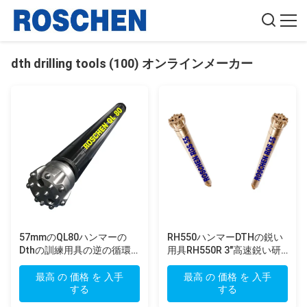
dth drilling tools (100) オンラインメーカー
57mmのQL80ハンマーの
RH550ハンマーDTHの鋭い
Dthの訓練用具の逆の循環
用具RH550R 3"高速鋭い研
の鍛造材の鋳造
摩の造岩
最高 の 価格 を 入手
最高 の 価格 を 入手
する
する