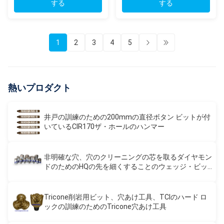
する
する
1
2
3
4
5
熱いプロダクト
井戸の訓練のための200mmの直径ボタン ビットが付
いているCIR170ザ・ホールのハンマー
非明確な穴、穴のクリーニングの芯を取るダイヤモン
ドのためのHQの先を細くすることのウェッジ・ビッ
ト
Tricone削岩用ビット、穴あけ工具、TCIのハード ロ
ックの訓練のためのTricone穴あけ工具