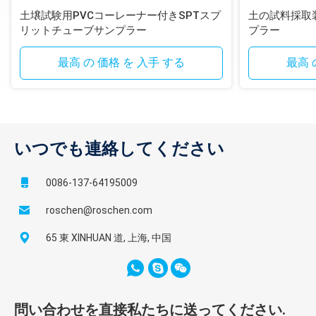
土壌試験用PVCコーレーナー付きSPTスプ
土の試料採取
リットチューブサンプラー
プラー
最高 の 価格 を 入手 する
最高 
いつでも連絡してください
0086-137-64195009
roschen@roschen.com
65 東 XINHUAN 道, 上海, 中国
問い合わせを直接私たちに送ってください.