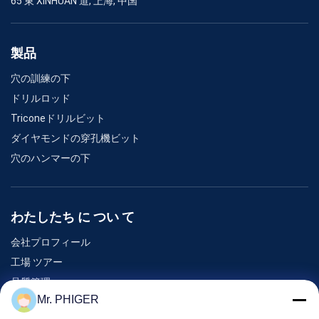
65 東 XINHUAN 道, 上海, 中国
製品
穴の訓練の下
ドリルロッド
Triconeドリルビット
ダイヤモンドの穿孔機ビット
穴のハンマーの下
わたしたち に つい て
会社プロフィール
工場 ツアー
品質管理
Mr. PHIGER
地図