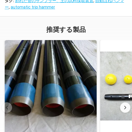
タグ:
割れた管のサンプラー、土の試料採取装置
,
自動はねハンマ
ー
,
automatic trip hammer
推奨する製品