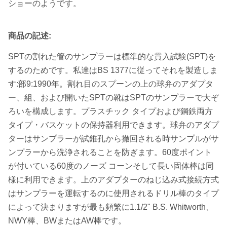
ショーのようです。
商品の記述:
SPTの割れた管のサンプラーは標準的な貫入試験(SPT)を
するのためです。私達はBS 1377に従ってそれを製造しま
す:部9:1990年。割れ目のスプーンの上の球弁のアダプタ
ー、組、および開いたSPTの靴はSPTのサンプラーで大ぞ
ろいを構成します。プラスチック タイプおよび鋼鉄両方
タイプ・バスケットの保持器利用できます。球弁のアダプ
ターはサンプラーが試錐孔から撤回される時サンプルがサ
ンプラーから洗浄されることを防ぎます。60度ポイント
が付いている60度のノーズ コーンそして長い固体棒は同
様に利用できます。上のアダプターのねじ込み式接続方式
はサンプラーを運転するのに使用されるドリル棒のタイプ
によって決まりますが最も頻繁に1.1/2" B.S. Whitworth、
NWY棒、BWまたはAW棒です。