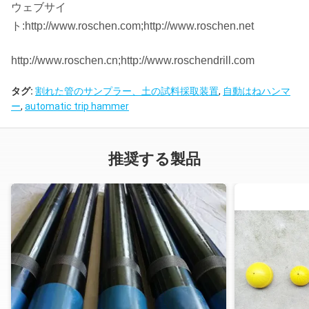
ウェブサイ
ト:http://www.roschen.com;http://www.roschen.net
http://www.roschen.cn;http://www.roschendrill.com
タグ:
割れた管のサンプラー、土の試料採取装置
,
自動はねハンマ
ー
,
automatic trip hammer
推奨する製品