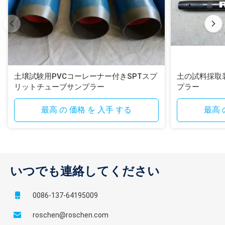
土壌試験用PVCコーレーナー付きSPTスプ
土の試料採取
リットチューブサンプラー
プラー
最高 の 価格 を 入手 する
最高 
いつでも連絡してください
0086-137-64195009
roschen@roschen.com