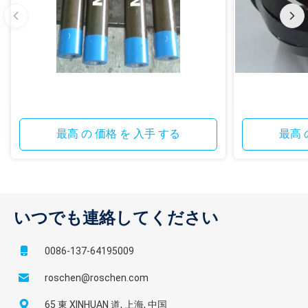
最高 の 価格 を 入手 する
最高 
いつでも連絡してください
0086-137-64195009
roschen@roschen.com
65 東 XINHUAN 道, 上海, 中国