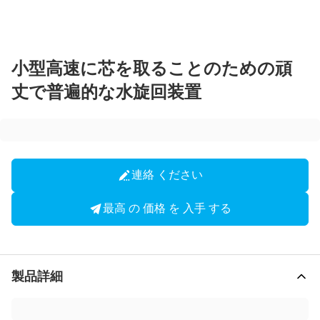
小型高速に芯を取ることのための頑
丈で普遍的な水旋回装置
連絡 ください
最高 の 価格 を 入手 する
製品詳細