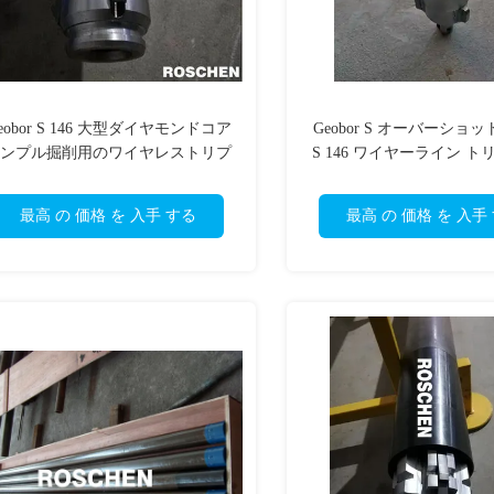
eobor S 146 大型ダイヤモンドコア
Geobor S オーバーショット 
ンプル掘削用のワイヤレストリプ
S 146 ワイヤーライン 
ルチューブコアバレル
ーブコアバレル用) - コア
引き上げる
最高 の 価格 を 入手 する
最高 の 価格 を 入手