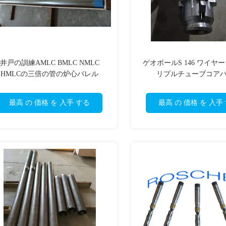
井戸の訓練AMLC BMLC NMLC
ゲオボールS 146 ワイヤ
HMLCの三倍の管の炉心バレル
リプルチューブコア
最高 の 価格 を 入手 する
最高 の 価格 を 入手