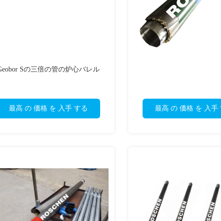
Geobor Sの三倍の管の炉心バレル
最高 の 価格 を 入手 する
最高 の 価格 を 入手