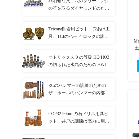
非明確な穴、穴のクリーニング
の芯を取るダイヤモンドのため
のHQの先を細くすることのウェ
ッジ・ビット
Tricone削岩用ビット、穴あけ工
具、TCIのハード ロックの訓練
Ma
のためのTricone穴あけ工具
土
マトリックス 9 の等級 HQ HQ3
の切られた水晶のための HWL
によって浸透させるダイヤモン
ドのコア・ビット
RCのハンマーの訓練のための
ザ・ホールのハンマーの内部管/
外の管の下の逆の循環RE531の
ハンマー
COP32 90mmの石ドリル用具ビ
ット、井戸の訓練は高力に用具
を使う