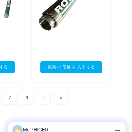
 する
最高 の 価格 を 入手 する
7
8
Mr. PHIGER