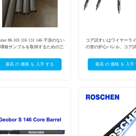
zier 86 101 116 131 146 干渉のない
コア試すいはワイヤーラ
壌核サンプルを取得するための三
の管の炉心バレル、コア
管核樽
に用具を使いま
最高 の 価格 を 入手 する
最高 の 価格 を 入手