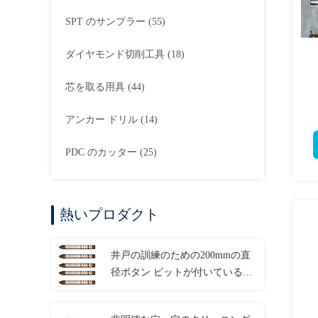
SPT のサンプラー
(55)
ダイヤモンド切削工具
(18)
芯を取る用具
(44)
アンカー ドリル
(14)
PDC のカッター
(25)
熱いプロダクト
井戸の訓練のための200mmの直
径ボタン ビットが付いている
CIR170ザ・ホールのハンマー