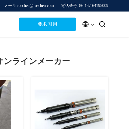
メール roschen@roschen.com
電話番号: 86-137-64195009


要求 引用
オンラインメーカー