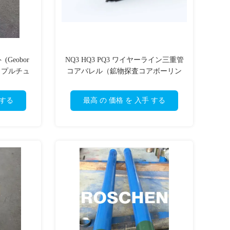
(Geobor
NQ3 HQ3 PQ3 ワイヤーライン三重管
トリプルチュ
コアバレル（鉱物探査コアボーリン
サンプルを
グ用）
 する
最高 の 価格 を 入手 する