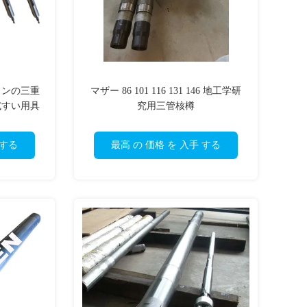
インの三重
マザー 86 101 116 131 146 地工学研
試すい用具
究用三管核樽
す
 する
最高 の 価格 を 入手 する