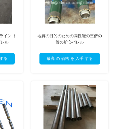
ーライン ト
地質の目的のための高性能の三倍の
バレル
管の炉心バレル
 する
最高 の 価格 を 入手 する