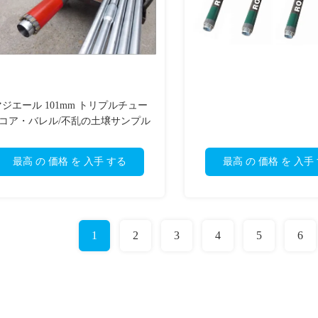
マジエール 101mm トリプルチュー
コア・バレル/不乱の土壌サンプル
採取装置
最高 の 価格 を 入手 する
最高 の 価格 を 入手
1
2
3
4
5
6