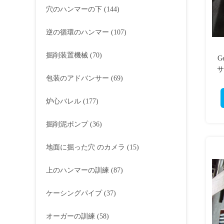
穴のハンマーの下
(144)
逆の循環のハンマー
(107)
掘削装置機械
(70)
G
サ
包装のアドバンサー
(69)
炉心バレル
(177)
掘削泥ポンプ
(36)
地面に掘った穴 のカメラ
(15)
上のハンマーの訓練
(87)
ケーシングパイプ
(37)
オーガーの訓練
(58)