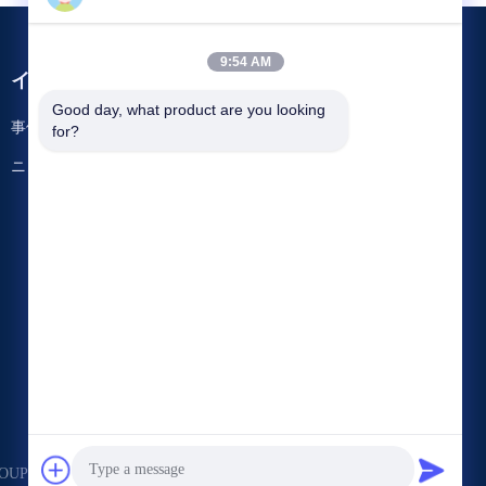
9:54 AM
イベント
要求 引用
Good day, what product are you looking 
事件
for?
電話番号:
86-137-64195009
ニュース
ファクシミリ: 86-021-54380177




GROUP 権利がある 予約した