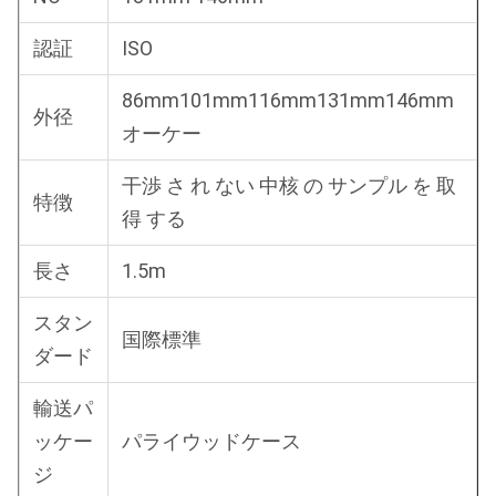
認証
ISO
86mm101mm116mm131mm146mm
外径
オーケー
干渉 さ れ ない 中核 の サンプル を 取
特徴
得 する
長さ
1.5m
スタン
国際標準
ダード
輸送パ
ッケー
パライウッドケース
ジ