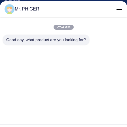
品質管理
Mr. PHIGER
地図
連絡 ください
2:54 AM
Good day, what product are you looking for?
イベント
事件
ニュース
連絡 ください
電話番号:
0086-137-64195009
プライバシーポリシー
| 中国 良質 穴の訓練の下 サプライヤー 著作権 © 2015-