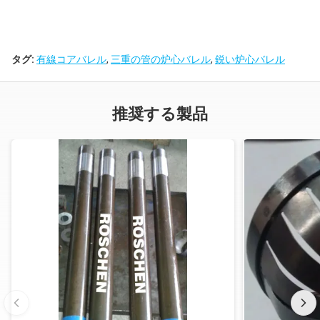
タグ:
有線コアバレル
,
三重の管の炉心バレル
,
鋭い炉心バレル
推奨する製品