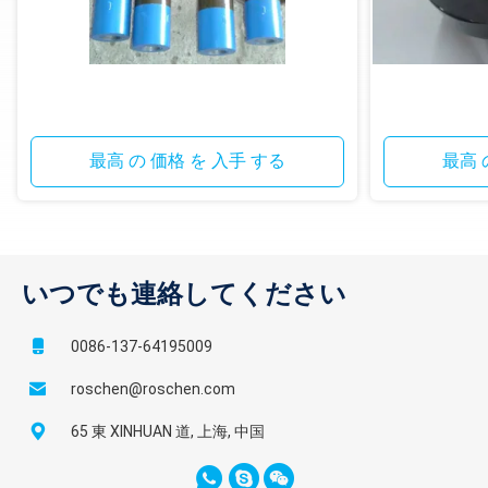
最高 の 価格 を 入手 する
最高 
いつでも連絡してください
0086-137-64195009
roschen@roschen.com
65 東 XINHUAN 道, 上海, 中国