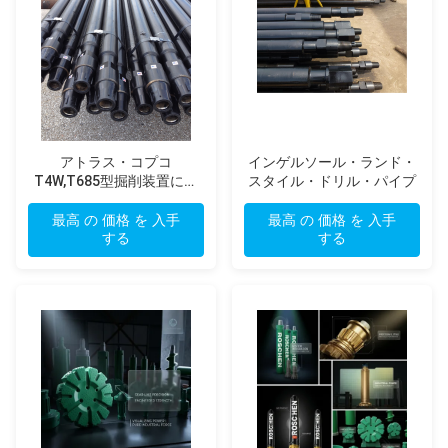
アトラス・コプコ
インゲルソール・ランド・
T4W,T685型掘削装置に使
スタイル・ドリル・パイプ
用されたインゲルソール・
ランド・スタイル DTH掘削
最高 の 価格 を 入手
最高 の 価格 を 入手
する
管
する