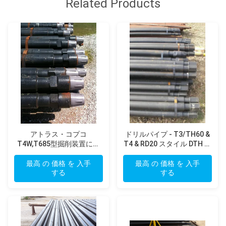
Related Products
アトラス・コプコ
ドリルパイプ - T3/TH60 &
T4W,T685型掘削装置に使
T4 & RD20 スタイル DTH ド
用されたインゲルソール・
リルパイプ
ランド・スタイル DTH掘削
最高 の 価格 を 入手
最高 の 価格 を 入手
する
管
する