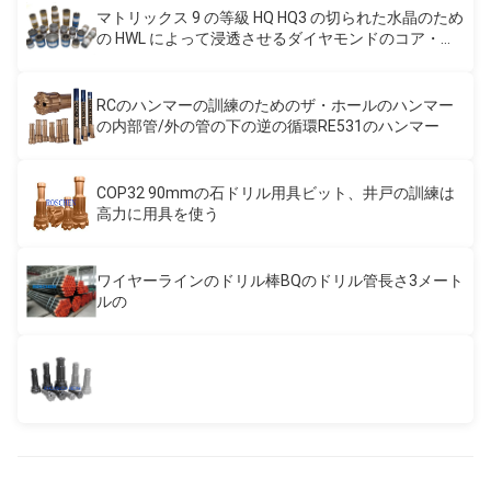
マトリックス 9 の等級 HQ HQ3 の切られた水晶のため
の HWL によって浸透させるダイヤモンドのコア・ビ
ット
RCのハンマーの訓練のためのザ・ホールのハンマー
の内部管/外の管の下の逆の循環RE531のハンマー
COP32 90mmの石ドリル用具ビット、井戸の訓練は
高力に用具を使う
ワイヤーラインのドリル棒BQのドリル管長さ3メート
ルの