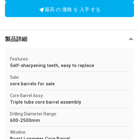
最高 の 価格 を 入手 する
製品詳細
Features:
Self-sharpening teeth, easy to replace
Sale:
core barrels for sale
Core Barrel Assy:
Triple tube core barrel assembly
Drilling Diameter Range:
600-2500mm
Wireline:
Boart Longyear Core Barrel