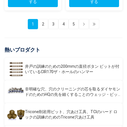
する
する
1
2
3
4
5
熱いプロダクト
井戸の訓練のための200mmの直径ボタン ビットが付
いているCIR170ザ・ホールのハンマー
非明確な穴、穴のクリーニングの芯を取るダイヤモン
ドのためのHQの先を細くすることのウェッジ・ビッ
ト
Tricone削岩用ビット、穴あけ工具、TCIのハード ロ
ックの訓練のためのTricone穴あけ工具