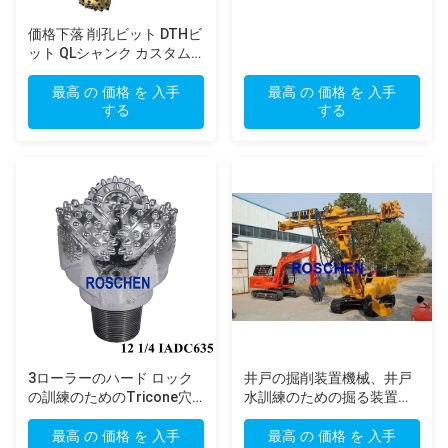
価格下落 削孔ビット DTHビ
ット QLシャンク カスタム
ロックドリルビット 工具・
アクセサリー
最高 の 価格 を 入手
最高 の 価格 を 入手
する
する
3ローラーのハード ロック
井戸の掘削装置機械、井戸
の訓練のためのTricone穴
水訓練のための掘る装置
あけ工具8 1/2のインチ
400mの深さ
最高 の 価格 を 入手
最高 の 価格 を 入手