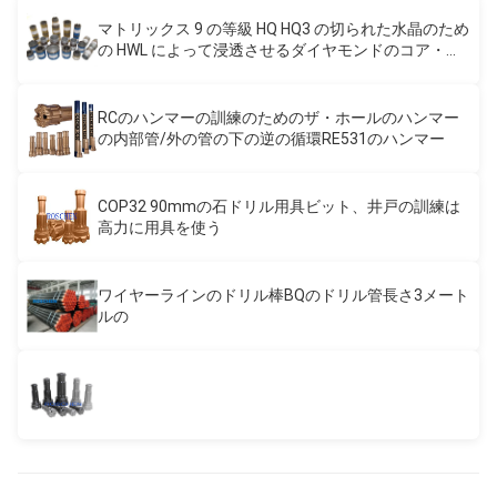
マトリックス 9 の等級 HQ HQ3 の切られた水晶のため
の HWL によって浸透させるダイヤモンドのコア・ビ
ット
RCのハンマーの訓練のためのザ・ホールのハンマー
の内部管/外の管の下の逆の循環RE531のハンマー
COP32 90mmの石ドリル用具ビット、井戸の訓練は
高力に用具を使う
ワイヤーラインのドリル棒BQのドリル管長さ3メート
ルの