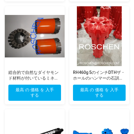
総合的で自然なダイヤモン
RH460g 5のインチDTHザ・
ド材料が付いているミネラ
ホールのハンマーの石訓練
ル調査の石訓練装置の装備
のハード ロック
の穴あけ工具
最高 の 価格 を 入手
最高 の 価格 を 入手
する
する