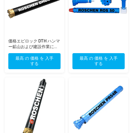
価格エピロック DTH ハンマ
ー鉱山および建設作業に適
した精密設計の耐久性のあ
る掘削装置
最高 の 価格 を 入手
最高 の 価格 を 入手
する
する