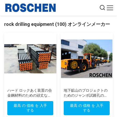
rock drilling equipment (100) オンラインメーカー
ハード ロックあく装置の合
地下鉱山のプロジェクトの
金鋼材料のための頑丈な
ためのジャンボ試錐孔の鋭
DTHのドリル管
い装置をあける油圧上のハ
ンマー
最高 の 価格 を 入手
最高 の 価格 を 入手
する
する