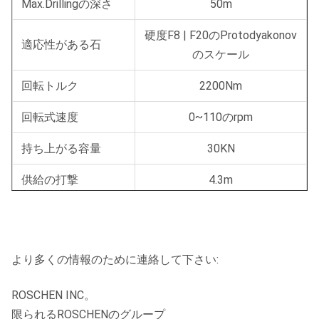
Max.Drillingの深さ
50m
硬度F8 | F20のProtodyakonov
適応性がある石
のスケール
回転トルク
2200Nm
回転式速度
0~110のrpm
持ち上がる容量
30KN
供給の打撃
4.3m
持ち上がる速度
0.8m/s
ドリル棒の長さ
3m
より多くの情報のために連絡して下さい:
ドリルの棒径
89mm
76 /
ROSCHEN INC。
ハンマー モデル
ROS 45A/ROS 55A
限られるROSCHENのグループ