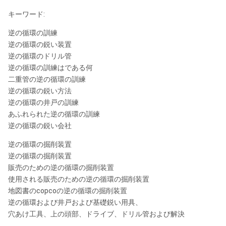
供給
キーワード:
プルダウン式の速度急速
0-
16.90メートル/分
な供給
逆の循環の訓練
逆の循環の鋭い装置
ディーゼル機関
逆の循環のドリル管
逆の循環の訓練はである何
ブランド
Deutz
二重管の逆の循環の訓練
逆の循環の鋭い方法
力
38KW
逆の循環の井戸の訓練
モデル
F3912
あふれられた逆の循環の訓練
逆の循環の鋭い会社
ドリル管
逆の循環の掘削装置
ドリルの管長さ
2.00メートル
逆の循環の掘削装置
販売のための逆の循環の掘削装置
ドリル管の直径
60/76/89のmm
使用される販売のための逆の循環の掘削装置
地図書のcopcoの逆の循環の掘削装置
糸
2 3/8のREG API Mod
逆の循環および井戸および基礎鋭い用具、
パワー・パックの速度
3000のrpm。
穴あけ工具、上の頭部、ドライブ、ドリル管および解決