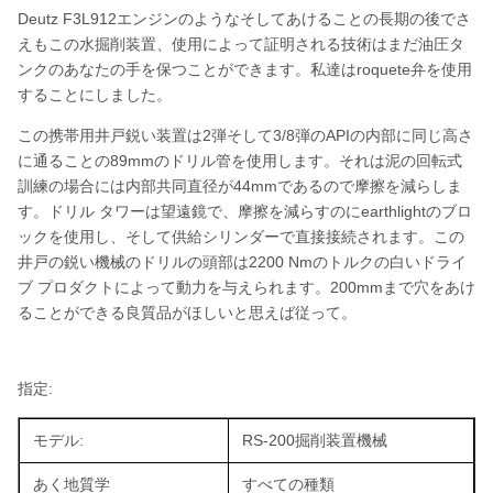
Deutz F3L912エンジンのようなそしてあけることの長期の後でさ
えもこの水掘削装置、使用によって証明される技術はまだ油圧タ
ンクのあなたの手を保つことができます。私達はroquete弁を使用
することにしました。
この携帯用井戸鋭い装置は2弾そして3/8弾のAPIの内部に同じ高さ
に通ることの89mmのドリル管を使用します。それは泥の回転式
訓練の場合には内部共同直径が44mmであるので摩擦を減らしま
す。ドリル タワーは望遠鏡で、摩擦を減らすのにearthlightのブロ
ックを使用し、そして供給シリンダーで直接接続されます。この
井戸の鋭い機械のドリルの頭部は2200 Nmのトルクの白いドライ
ブ プロダクトによって動力を与えられます。200mmまで穴をあけ
ることができる良質品がほしいと思えば従って。
指定:
モデル:
RS-200掘削装置機械
あく地質学
すべての種類