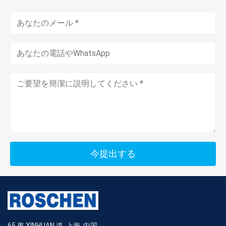
今提出する
65 東 XINHUAN 道, 上海, 中国