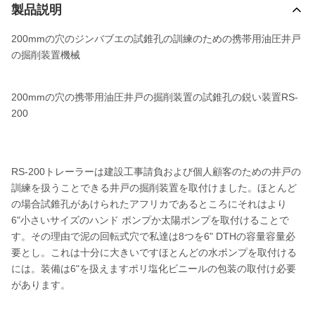
製品説明
200mmの穴のジンバブエの試錐孔の訓練のための携帯用油圧井戸
の掘削装置機械
200mmの穴の携帯用油圧井戸の掘削装置の試錐孔の鋭い装置RS-
200
RS-200トレーラーは建設工事請負および個人顧客のための井戸の
訓練を扱うことできる井戸の掘削装置を取付けました。ほとんど
の場合試錐孔があけられたアフリカであるところにそれはより
6"小さいサイズのハンド ポンプか太陽ポンプを取付けることで
す。その理由で泥の回転式穴で私達は8つを6" DTHの容量容量必
要とし。これは十分に大きいですほとんどの水ポンプを取付ける
には。装備は6"を扱えますポリ塩化ビニールの包装の取付け必要
があります。