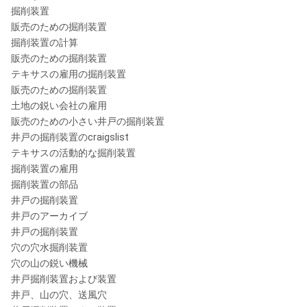
空冷方式
掘削装置
販売のための掘削装置
穴のドリルのためのベンチュリ管タイプのルブリケーター。
掘削装置の計算
販売のための掘削装置
最高。圧力
40棒
テキサスの雇用の掘削装置
オイル タンク容量
8リットル
販売のための掘削装置
土地の鋭い会社の雇用
次元
販売のための小さい井戸の掘削装置
井戸の掘削装置のcraigslist
全長
4540のmm
テキサスの活動的な掘削装置
掘削装置の雇用
総幅
1800のmm
掘削装置の部品
全高
2100のmm
井戸の掘削装置
井戸のアーカイブ
井戸の掘削装置
穴の穴水掘削装置
穴の山の鋭い機械
井戸掘削装置および装置
井戸、山の穴、送風穴