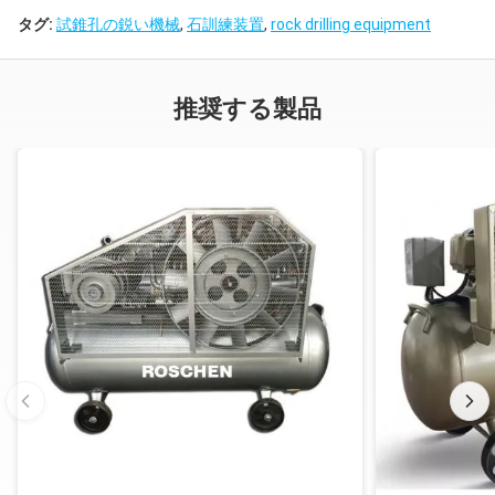
タグ:
試錐孔の鋭い機械
,
石訓練装置
,
rock drilling equipment
推奨する製品