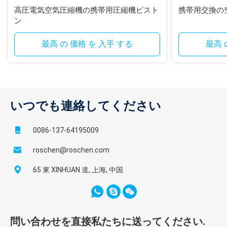
高圧電気空気圧縮機の携帯用圧縮機ピスト
携帯用交換の
ン
最高 の 価格 を 入手 する
最高 
いつでも連絡してください
0086-137-64195009
roschen@roschen.com
65 東 XINHUAN 道, 上海, 中国
問い合わせを直接私たちに送ってください.