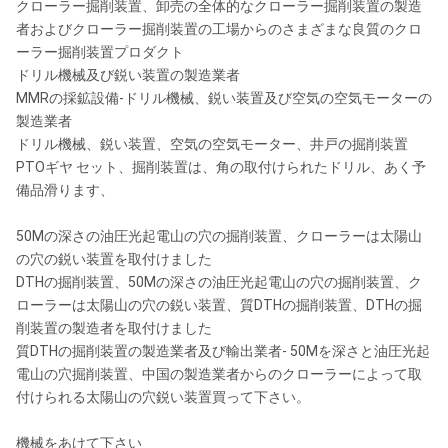
クローラー掘削装置、卸売の全体的なクローラー掘削装置の製造
者およびクローラー掘削装置の工場からのさまざまな良質のクロ
ーラー掘削装置プロダクト
ドリル機械及び鋭い装置の製造業者
MMRの採鉱設備-ドリル機械、鋭い装置及び空気の空気モーターの
製造業者
ドリル機械、鋭い装置、空気の空気モーター、井戸の掘削装置
PTOギヤ セット、掘削装置は、角の取付けられたドリル、あく予
備品滑ります、
50Mの深さの油圧光起電山の穴の掘削装置、クローラーは太陽山
の穴の鋭い装置を取付けました
DTHの掘削装置、50Mの深さの油圧光起電山の穴の掘削装置、ク
ローラーは太陽山の穴の鋭い装置、質DTHの掘削装置、DTHの掘
削装置の製造者を取付けました
質DTHの掘削装置の製造業者及び輸出業者- 50Mを深さと油圧光起
電山の穴掘削装置、中国の製造業者からのクローラーによって取
付けられる太陽山の穴鋭い装置買って下さい。
機械をあけて下さい