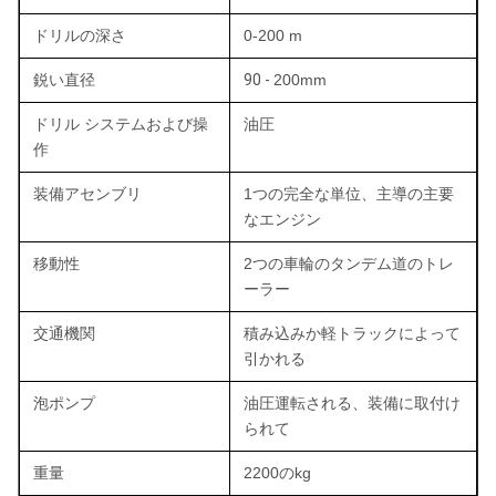
ドリルの深さ
0-200 m
鋭い直径
90 -
200mm
ドリル システムおよび操
油圧
作
装備アセンブリ
1つの完全な単位、主導の主要
なエンジン
移動性
2つの車輪のタンデム道のトレ
ーラー
交通機関
積み込みか軽トラックによって
引かれる
泡ポンプ
油圧運転される、装備に取付け
られて
重量
2200のkg