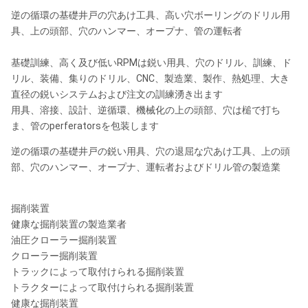
負荷パワー・パック
最高。47馬力。
逆の循環の基礎井戸の穴あけ工具、高い穴ボーリングのドリル用
具、上の頭部、穴のハンマー、オープナ、管の運転者
泡ポンプ
基礎訓練、高く及び低いRPMは鋭い用具、穴のドリル、訓練、ド
生産能力
400リットル/分
リル、装備、集りのドリル、CNC、製造業、製作、熱処理、大き
泡タンク
50リットル
直径の鋭いシステムおよび注文の訓練湧き出ます
用具、溶接、設計、逆循環、機械化の上の頭部、穴は槌で打ち
最高。働き圧力
40棒
ま、管のperferatorsを包装します
油圧装置
逆の循環の基礎井戸の鋭い用具、穴の退屈な穴あけ工具、上の頭
部、穴のハンマー、オープナ、運転者およびドリル管の製造業
油圧タンク容量
180リットル
安定のジャック
掘削装置
健康な掘削装置の製造業者
1台の前部ジャッキおよび2台の後部ジャッキ。
油圧クローラー掘削装置
クローラー掘削装置
穴
150のmm。
トラックによって取付けられる掘削装置
打撃
520のmm
トラクターによって取付けられる掘削装置
健康な掘削装置