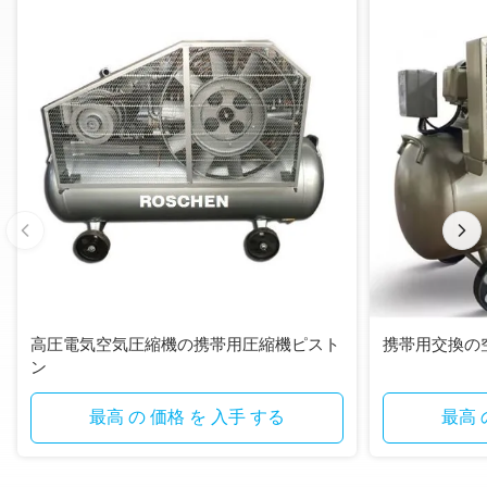
高圧電気空気圧縮機の携帯用圧縮機ピスト
携帯用交換の
ン
最高 の 価格 を 入手 する
最高 