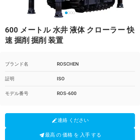
600 メートル 水井 液体 クローラー 快
速 掘削 掘削 装置
ブランド名
ROSCHEN
証明
ISO
モデル番号
ROS-600
連絡 ください
最高 の 価格 を 入手 する