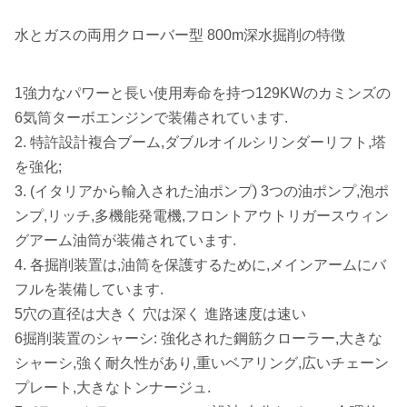
水とガスの両用クローバー型 800m深水掘削の特徴
1強力なパワーと長い使用寿命を持つ129KWのカミンズの
6気筒ターボエンジンで装備されています.
2. 特許設計複合ブーム,ダブルオイルシリンダーリフト,塔
を強化;
3. (イタリアから輸入された油ポンプ) 3つの油ポンプ,泡ポ
ンプ,リッチ,多機能発電機,フロントアウトリガースウィン
グアーム油筒が装備されています.
4. 各掘削装置は,油筒を保護するために,メインアームにバ
フルを装備しています.
5穴の直径は大きく 穴は深く 進路速度は速い
6掘削装置のシャーシ: 強化された鋼筋クローラー,大きな
シャーシ,強く耐久性があり,重いベアリング,広いチェーン
プレート,大きなトンナージュ.