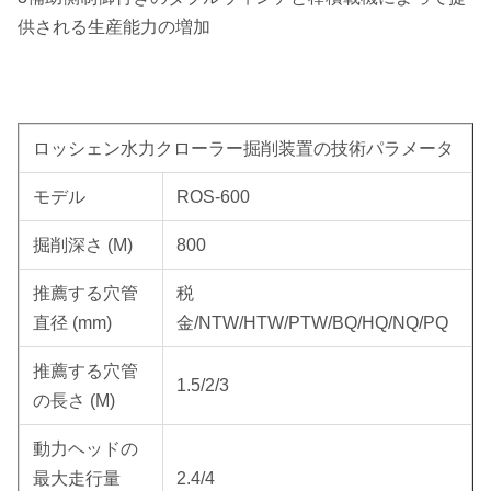
供される生産能力の増加
ロッシェン水力クローラー掘削装置の技術パラメータ
モデル
ROS-600
掘削深さ (M)
800
推薦する穴管
税
直径 (mm)
金/NTW/HTW/PTW/BQ/HQ/NQ/PQ
推薦する穴管
1.5/2/3
の長さ (M)
動力ヘッドの
最大走行量
2.4/4