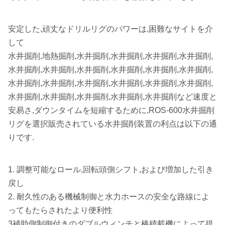
安定した,頑丈なドリルリグのパワーは,困難なサイトを介
して
水井掘削,地熱掘削,水井掘削,水井掘削,水井掘削,水井掘削,
水井掘削,水井掘削,水井掘削,水井掘削,水井掘削,水井掘削,
水井掘削,水井掘削,水井掘削,水井掘削,水井掘削,水井掘削,
水井掘削,水井掘削,水井掘削,水井掘削,水井掘削など速度と
安易さ,ダウンタイムを短縮するために,ROS-600水井掘削
リグを選択販売されている水井掘削装置の利点は以下の通
りです.
1. 調整可能なロール,回転頭側シフト,および増加した引き
戻し
2. 耐久性のある機械制御と水力ホースの安全な路線によ
ってもたらされたより便利性
3補助側制御付きのダブルウィンチと棒積載機によって提