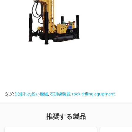
タグ:
試錐孔の鋭い機械
,
石訓練装置
,
rock drilling equipment
推奨する製品