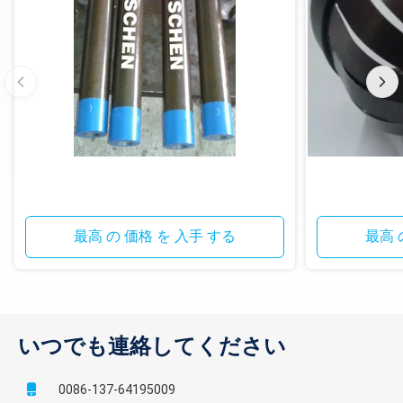
最高 の 価格 を 入手 する
最高 
いつでも連絡してください
0086-137-64195009