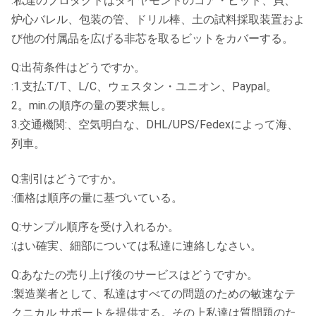
:私達のプロダクトはダイヤモンドのコア・ビット、貝、
炉心バレル、包装の管、ドリル棒、土の試料採取装置およ
び他の付属品を広げる非芯を取るビットをカバーする。
Q:出荷条件はどうですか。
:1.支払:T/T、L/C、ウェスタン・ユニオン、Paypal。
2。min.の順序の量の要求無し。
3.交通機関:、空気明白な、DHL/UPS/Fedexによって海、
列車。
Q:割引はどうですか。
:価格は順序の量に基づいている。
Q:サンプル順序を受け入れるか。
:はい確実、細部については私達に連絡しなさい。
Q:あなたの売り上げ後のサービスはどうですか。
:製造業者として、私達はすべての問題のための敏速なテ
クニカル サポートを提供する。その上私達は質問題のた