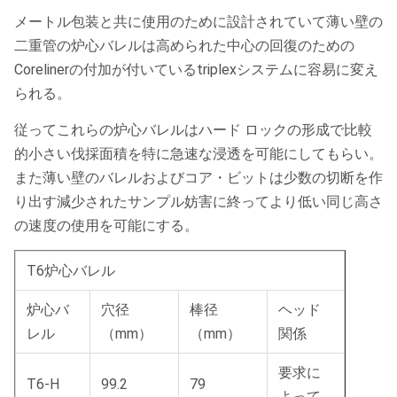
メートル包装と共に使用のために設計されていて薄い壁の
二重管の炉心バレルは高められた中心の回復のための
Corelinerの付加が付いているtriplexシステムに容易に変え
られる。
従ってこれらの炉心バレルはハード ロックの形成で比較
的小さい伐採面積を特に急速な浸透を可能にしてもらい。
また薄い壁のバレルおよびコア・ビットは少数の切断を作
り出す減少されたサンプル妨害に終ってより低い同じ高さ
の速度の使用を可能にする。
T6炉心バレル
炉心バ
穴径
棒径
ヘッド
レル
（mm）
（mm）
関係
要求に
T6-H
99.2
79
よって