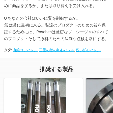
めに商品を戻るか、または取り替える受け入れる。
Q:あなたの会社はいかに質を制御するか。
:質は常に最初に来る。私達のプロダクトのための質を保
証するためには、Roschenは厳密なプロシージャのすべて
のプロダクトそして原料のための深刻な点検を常にする。
タグ:
有線コアバレル
,
三重の管の炉心バレル
,
鋭い炉心バレル
推奨する製品