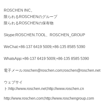
5"
QL50
Reg/API
ROS 54
¢155
3 1/2」
ROSCHEN INC。
SD5
Reg
限られるROSCHENのグループ
限られるROSCHENの保有物
M50
DHD360
Skype:ROSCHEN.TOOL、ROSCHEN_GROUP
COP64
WeChat:+86-137 6419 5009;+86-135 8585 5390
API 3
ROS 62
¢15
6"
QL60
1/2」
ROS 64
¢190
WhatsApp:+86-137 6419 5009;+86-135 8585 5390
Reg
SD6
電子メール:roschen@roschen.com;roschen@roschen.net
M60
ウェブサイ
DHD380
ト:http://www.roschen.net;http://www.roschen.cn
API 4
COP84
ROS 82
¢19
http://www.roschen.com;http://www.roschengroup.com
8"
1/2」
ROS 84
¢254