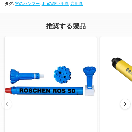
QL80
Reg
タグ:
穴のハンマー
,
dthの鋭い用具
,
穴用具
SD8
推奨する製品
SD10
API 6
¢25
10"
Numa100
ROS 100
5/8"
¢311
Reg
ROS 100
DHD1120
API 6
¢30
12"
SD12
ROS 120
5/8"
¢445
Reg
Numa120
注:MetzkeのRemetの糸は利用できます!