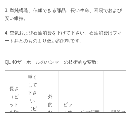
3. 単純構造、信頼できる部品、長い生命、容易でおよび
安い維持。
4. 空気および石油消費を下げて下さい。石油消費はフィ
ート弁とのものより低い約10%です。
QL 40ザ・ホールのハンマーの技術的な変数:
重く
して
長さ
下さ
（ビ
外
い
ット
的
ビッ
（ビ
を除
な
トす
穴の範囲
関係の糸
ット
いて
直
ね
を除
下さ
径