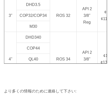
DHD3.5
API 2
¢90
3"
COP32/COP34
ROS 32
3/8"
¢110
Reg
M30
DHD340
COP44
API 2
¢11
4"
QL40
ROS 34
3/8"
¢135
Reg
SD4
M40
より多くの情報のために連絡して下さい:
DHD350
API 2
COP54
3/8"
ROS 52
¢13