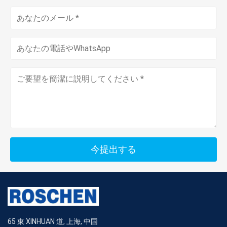
今提出する
65 東 XINHUAN 道, 上海, 中国