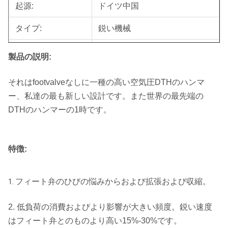
起源:
ドイツ中国
タイプ:
鋭い機械
商標:
ROSCHEN
製品の説明:
HSコード:
84123100
それはfootvalveなしに一種の高い空気圧DTHのハンマ
鉱山、鉱石の機械類、石造りの
ー、私達の最も新しい設計です。また世界の最先端の
鉱山の目的
石切り場
DTHのハンマーの1時です。
DTHボタン ビットとともに使
使用法
用
特徴:
DTHの訓練。石炭鉱業、石切
適用
フィート弁のひびの悩みからおよび拡張および収縮。
り場
1.
ドリルの直径
65-305mm
2. 低負荷の消費およびより影響が大きい頻度。鋭い速度
はフィート弁とのものより高い15%-30%です。
輸送のパッケージ
層木箱