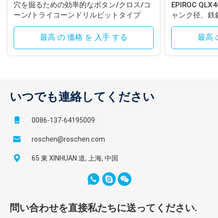
穴を掘るための効率的なボタン/クロス/コ
EPIROC QL
ーン/トライコーンドリルビットタイプ
ャンク径、鉄
ンシャンク付
最高 の 価格 を 入手 する
最高 
いつでも連絡してください
0086-137-64195009
roschen@roschen.com
65 東 XINHUAN 道, 上海, 中国
問い合わせを直接私たちに送ってください.