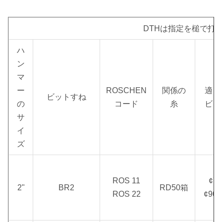
いて
い）
下さ
DTHは指定を槌で打
い）
ハ
1070
Φ110mm
40.00
Φ99
API 2 3/8"
ン
の
QL40
|
kg
mm
Reg
マ
mm
Φ135mm
ー
ROSCHEN
関係の
適し
ビットすね
0.5
空気消費
の
コード
糸
ビッ
働き
MPa
推薦された
サ
1.8
2.
圧力
の影
回転式速度
イ
1.0 MPa
MPa
MP
響率
ズ
9つ
1
1.0 |
30の
5つのm
のm
の
ROS 11
¢70
2.5
25 | 40のrpm
2"
BR2
RD50箱
Hz
の³ /min
の³
の
ROS 22
¢90
MPa
/min
/m