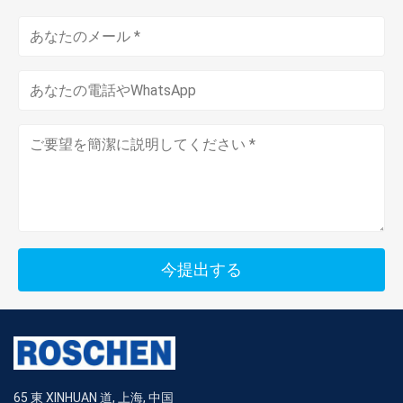
今提出する
65 東 XINHUAN 道, 上海, 中国