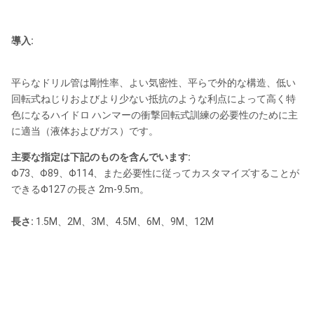
導入:
平らなドリル管は剛性率、よい気密性、平らで外的な構造、低い
回転式ねじりおよびより少ない抵抗のような利点によって高く特
色になるハイドロ ハンマーの衝撃回転式訓練の必要性のために主
に適当（液体およびガス）です。
主要な指定は下記のものを含んでいます:
Φ73、Φ89、Φ114、また必要性に従ってカスタマイズすることが
できるΦ127 の長さ 2m-9.5m。
長さ:
1.5M、2M、3M、4.5M、6M、9M、12M