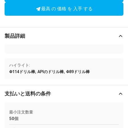
最高 の 価格 を 入手 する
製品詳細
ハイライト:
,
,
Φ114ドリル棒
APIのドリル棒
Φ89ドリル棒
支払いと送料の条件
最小注文数量
50個