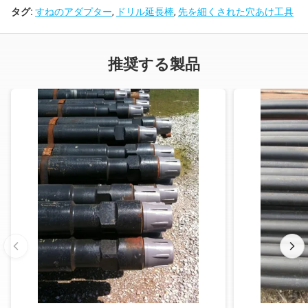
タグ:
すねのアダプター
,
ドリル延長棒
,
先を細くされた穴あけ工具
推奨する製品