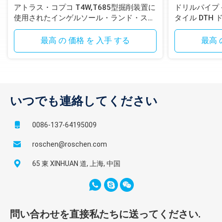
アトラス・コプコ T4W,T685型掘削装置に
ドリルパイプ - T
使用されたインゲルソール・ランド・スタ
タイル DTH
イル DTH掘削管
最高 の 価格 を 入手 する
最高 
いつでも連絡してください
0086-137-64195009
roschen@roschen.com
65 東 XINHUAN 道, 上海, 中国
問い合わせを直接私たちに送ってください.