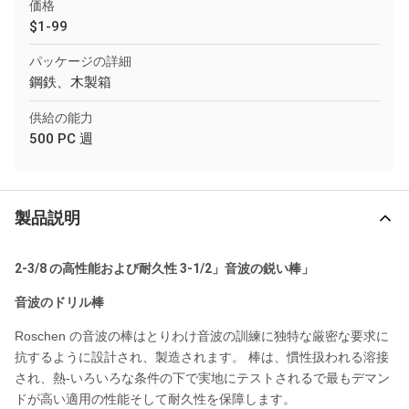
価格
$1-99
パッケージの詳細
鋼鉄、木製箱
供給の能力
500 PC 週
製品説明
2-3/8 の高性能および耐久性 3-1/2」音波の鋭い棒」
音波のドリル棒
Roschen の音波の棒はとりわけ音波の訓練に独特な厳密な要求に
抗するように設計され、製造されます。 棒は、慣性扱われる溶接
され、熱-いろいろな条件の下で実地にテストされるで最もデマン
ドが高い適用の性能そして耐久性を保障します。