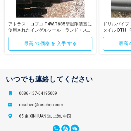
4-1/2」
3"
20"
ROUSSY
アトラス・コプコ T4W,T685型掘削装置に
ドリルパイプ - T
使用されたインゲルソール・ランド・スタ
タイル DTH
イル DTH掘削管
最高 の 価格 を 入手 する
最高 
いつでも連絡してください
0086-137-64195009
roschen@roschen.com
65 東 XINHUAN 道, 上海, 中国