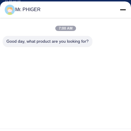
品質管理
Mr. PHIGER
地図
連絡 ください
7:00 AM
Good day, what product are you looking for?
イベント
事件
ニュース
連絡 ください
電話番号:
0086-137-64195009
プライバシーポリシー
| 中国 良質 穴の訓練の下 サプライヤー 著作権 © 2015-