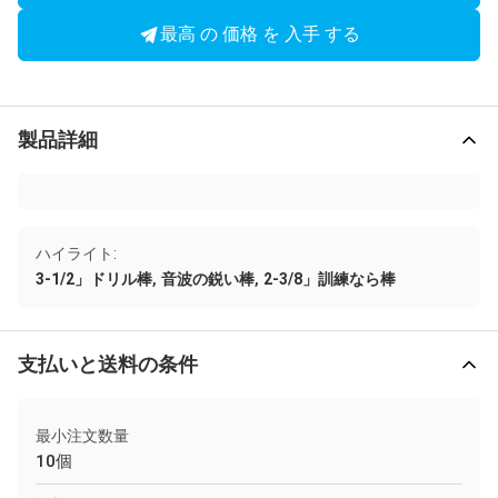
最高 の 価格 を 入手 する
製品詳細
ハイライト:
,
,
3-1/2」ドリル棒
音波の鋭い棒
2-3/8」訓練なら棒
支払いと送料の条件
最小注文数量
10個