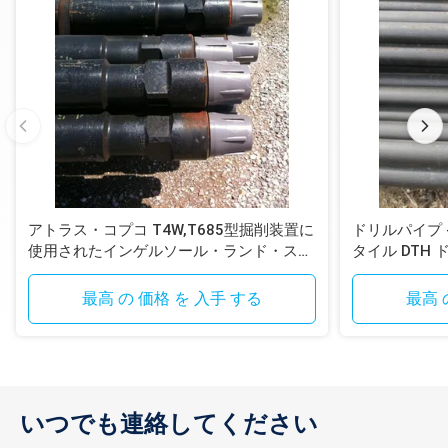
アトラス・コプコ T4W,T685型掘削装置に
ドリルパイプ - T
使用されたインゲルソール・ランド・スタ
タイル DTH
イル DTH掘削管
最高 の 価格 を 入手 する
最高 
いつでも連絡してください