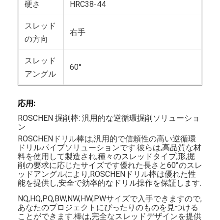
硬さ
HRC38-44
スレッド
右手
の方向
スレッド
60°
アングル
応用:
ROSCHEN 掘削棒: 汎用的な逆循環掘削ソリューショ
ン
ROSCHENドリル棒は,汎用的で信頼性の高い逆循環
ドリルパイプソリューションです.彼らは,高品質な材
料を使用して製造され,種々のスレッドタイプ,形,掘
削の要求に応じたサイズです優れた長さと60°のスレ
ッドアングルにより,ROSCHENドリル棒は優れた性
能を提供し,安全で効率的なドリル操作を保証します.
NQ,HQ,PQ,BW,NW,HW,PWサイズで入手できますので,
あなたのプロジェクトにぴったりのものを見つける
ことができます.棒は,完全なスレッドデザインを提供