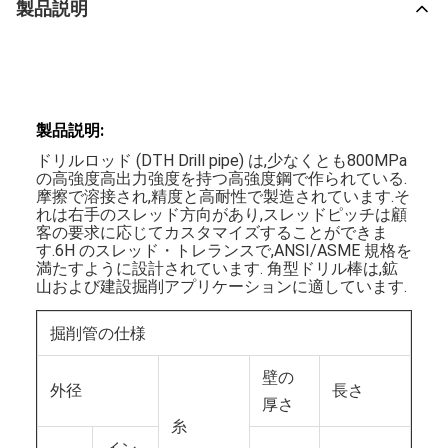
製品説明
製品説明:
ドリルロッド (DTH Drill pipe) は,少なくとも800MPa
の高強度高出力強度を持つ高強度鋼で作られている.
摩擦で溶接され,精度と高耐性で製造されています.そ
れは右手のスレッド方向があり,スレッドピッチは顧
客の要求に応じてカスタマイズすることができま
す.6H のスレッド・トレランスで,ANSI/ASME 規格を
満たすように設計されています. 角型ドリル棒は,鉱
山および建設掘削アプリケーションに適しています.
掘削管の仕様
壁の
外径
長さ
厚さ
糸