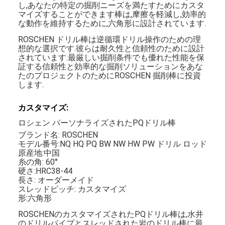
し,あなたの特定の掘削ニーズを満たすためにカスタ
マイズすることができます棒は,摩擦を軽減し,効率的
な動作を維持するために,六角形に設計されています.
ROSCHEN ドリル棒は逆循環ドリル操作のための理
想的な選択です.彼らは耐久性と信頼性のために設計
されています.最厳しい掘削条件でも優れた性能を保
証する信頼性と効率的な掘削ソリューションをあな
たのプロジェクトのためにROSCHEN 掘削棒に投資
します.
カスタマイズ:
ロシェン パーソナライズされたPQドリル棒
ブランド名: ROSCHEN
モデル番号:NQ HQ PQ BW NW HW PW ドリル ロッド
原産地:中国
糸の角: 60°
硬さ:HRC38-44
長さ: オーダーメイド
スレッドピッチ: カスタマイズ
形:六角形
ROSCHENのカスタマイズされたPQドリル棒は,水井
のドリルパイプとスレッドされた岩のドリル棒に最