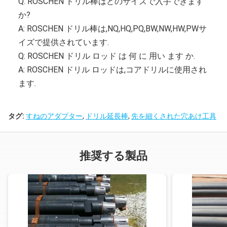
Q: ROSCHEN ドリル棒はどのサイズで入手できます
か?
A: ROSCHEN ドリル棒は,NQ,HQ,PQ,BW,NW,HW,PWサ
イズで提供されています.
Q: ROSCHEN ドリル ロッド は 何 に 用い ます か.
A: ROSCHEN ドリル ロッドは,コアドリルに使用され
ます.
タグ:
すねのアダプター
,
ドリル延長棒
,
先を細くされた穴あけ工具
推奨する製品