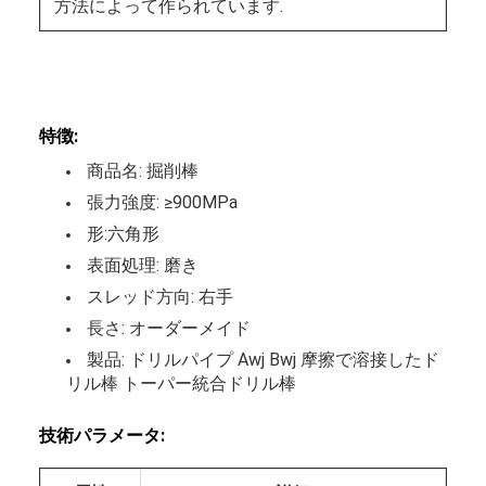
方法によって作られています.
特徴:
商品名: 掘削棒
張力強度: ≥900MPa
形:六角形
表面処理: 磨き
スレッド方向: 右手
長さ: オーダーメイド
製品: ドリルパイプ Awj Bwj 摩擦で溶接したド
リル棒 トーパー統合ドリル棒
技術パラメータ: