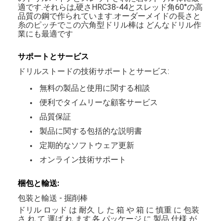
適です.それらは,硬さHRC38-44とスレッド角60°の高
品質の鋼で作られています.オーダーメイドの長さと
糸のピッチでこの六角型ドリル棒は どんなドリル作
業にも最適です
サポートとサービス
ドリルストードの技術サポートとサービス:
無料の製品と使用に関する相談
便利でタイムリーな顧客サービス
品質保証
製品に関する包括的な説明書
定期的なソフトウェア更新
オンライン技術サポート
梱包と輸送:
包装と輸送 - 掘削棒
ドリル ロッド は 耐久 し た 箱 や 箱 に 慎重 に 包装
さ れ て 運ば れ ます.各 パッケージ に 製品 仕様 が