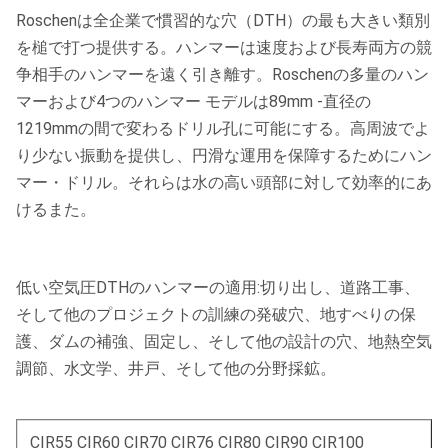
Roschenは全企業で慣習的な穴（DTH）の最も大きい類別
を槌で打つ提供する。ハンマーは速度および長寿両方の競
争相手のハンマーを遠く引き離す。Roschenの多量のハン
マーおよび4つのハンマー モデルは89mm -直径の
1219mmの間で変わるドリル孔に可能にする。高周波でよ
り少ない振動を提供し、円滑な運用を保障するためにハン
マー・ドリル。それらは水の高い頭部に対して効率的にあ
けるまた。
低い空気圧DTHのハンマーの適用:切り出し、道路工事、
そして他のプロジェクトの訓練の発破穴、地すべりの保
護、ダムの補強、固定し、そして他の設計の穴、地熱空気
調節、水文学、井戸、そして他の分野採鉱。
CIR55 CIR60 CIR70 CIR76 CIR80 CIR90 CIR100