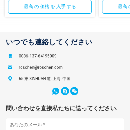
最高 の 価格 を 入手 する
最高 
いつでも連絡してください
0086-137-64195009
roschen@roschen.com
65 東 XINHUAN 道, 上海, 中国
問い合わせを直接私たちに送ってください.