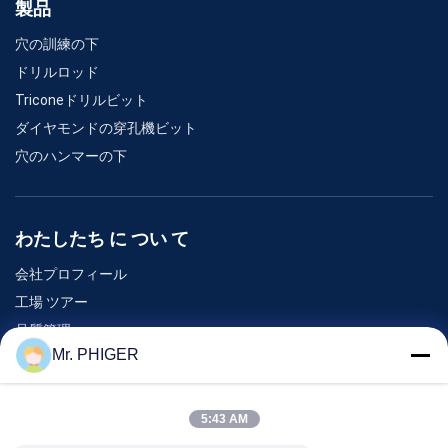
製品
穴の訓練の下
ドリルロッド
Triconeドリルビット
ダイヤモンドの穿孔機ビット
穴のハンマーの下
わたしたち に つい て
会社プロフィール
工場 ツアー
品質管理
Mr. PHIGER
地図
連絡 ください
5:43 AM