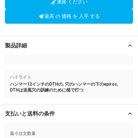
連絡 ください
最高 の 価格 を 入手 する
製品詳細
ハイライト:
,
,
ハンマー12インチのDTHの
穴のハンマーの下のepiroc
DTHは送風穴の訓練のために槌で打つ
支払いと送料の条件
最小注文数量