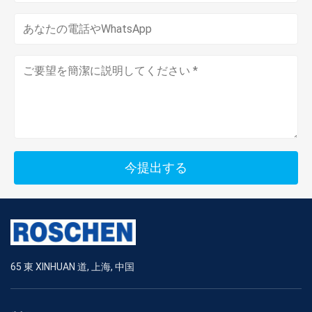
今提出する
65 東 XINHUAN 道, 上海, 中国