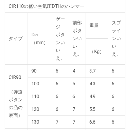
CIR110の低い空気圧DTHのハンマー
ゲー
前部
スプ
重量
ジ
ボタ
ライ
Dia.
ボタ
タイプ
ンい
ンい
（mm）
ンい
い
い
い
（
Kg）
え。
え。
え。
90
6
4
3.7
6
CIR90
100
6
5
4.3
6
（弾道
110
6
6
4.9
6
ボタン
の凸の
120
6
7
5.5
6
表面）
130
7
7
6.6
6