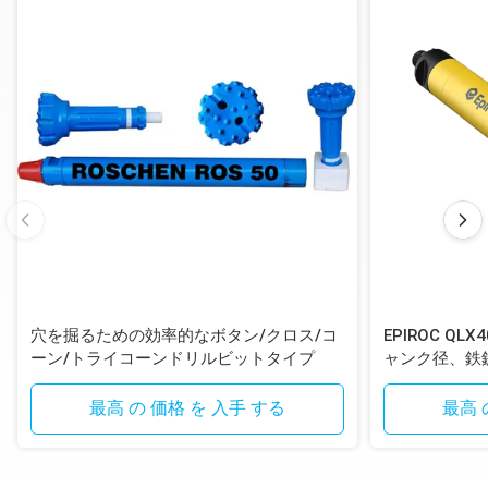
穴を掘るための効率的なボタン/クロス/コ
EPIROC QL
ーン/トライコーンドリルビットタイプ
ャンク径、鉄
ンシャンク付
最高 の 価格 を 入手 する
最高 