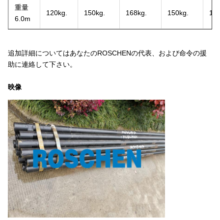
重量
120kg.
150kg.
168kg.
150kg.
168
6.0m
追加詳細についてはあなたのROSCHENの代表、および命令の援
助に連絡して下さい。
映像