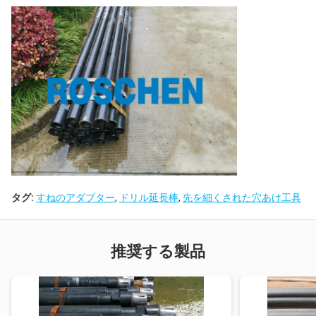
タグ:
すねのアダプター
,
ドリル延長棒
,
先を細くされた穴あけ工具
推奨する製品