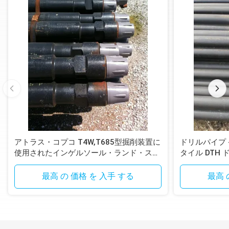
アトラス・コプコ T4W,T685型掘削装置に
ドリルパイプ - T
使用されたインゲルソール・ランド・スタ
タイル DTH
イル DTH掘削管
最高 の 価格 を 入手 する
最高 