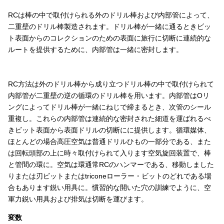
RCは棒の中で取付けられる外のドリル棒および内部管によって、
二重壁のドリル棒製造されます。ドリル棒が一緒に通るときビッ
ト表面からのコレクションのための表面に旅行に切断に連続的な
ルートを提供するために、内部管は一緒に密封します。
RC方法は外のドリル棒から成り立つドリル棒の中で取付けられて
内部管が二重壁の逆の循環のドリル棒を用います。内部管はOリ
ングによってドリル棒が一緒にねじで締まるとき、次管のシール
重複し。これらの内部管は連続的な密封された細道を運ばれるべ
きビット表面から表面ドリルの切断にに提供します。循環媒体、
ほとんどの場合高圧空気は普通ドリルひもの一部分である、また
は回転頭部の上に時々取付けられて入ります空気旋回装置で、棒
と管間の環に。空気は環通常RCのハンマーである、移動しました
りまたは刃ビットまたはtriconeローラー・ビットのどれである場
合もあります鋭い用具に。慣習的な開いた穴の訓練でように、空
軍力鋭い用具および排気は切断を運びます。
変数