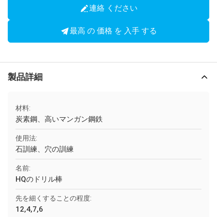
連絡 ください
最高 の 価格 を 入手 する
製品詳細
材料:
炭素鋼、高いマンガン鋼鉄
使用法:
石訓練、穴の訓練
名前:
HQのドリル棒
先を細くすることの程度:
12,4,7,6