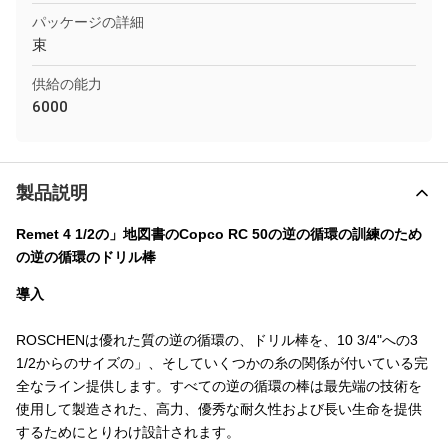
パッケージの詳細
束
供給の能力
6000
製品説明
Remet 4 1/2の」地図書のCopco RC 50の逆の循環の訓練のため
の逆の循環のドリル棒
導入
ROSCHENは優れた質の逆の循環の、ドリル棒を、10 3/4"への3
1/2からのサイズの」、そしていくつかの糸の関係が付いている完
全なライン提供します。すべての逆の循環の棒は最先端の技術を
使用して製造された、高力、優秀な耐久性および長い生命を提供
するためにとりわけ設計されます。