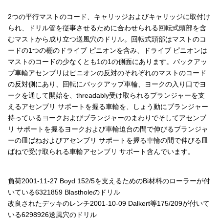
2つの平行マストのコード、キャリッジおよびキャリッジに取付け
られ、ドリル管を従事させるために合わせられる回転式頭部を含
むマストから成り立つ送風穴のドリル。回転式頭部はマストのコ
ードの1つの棚のドライブ ピニオンを含み、ドライブ ピニオンは
マストのコードの少なくとも1の1の側面にあります。バックアッ
プ車輪アセンブリはピニオンの反対のそれぞれのマストのコード
の反対側にあり、回転にバックアップ車輪、ヨークの入り口でヨ
ークを通して開始を、threadably受け取られるプランジャーを支
えるアセンブリ サポートを握る車輪を、しょう動にプランジャー
持っているヨークおよびプランジャーのまわりでそしてアセンブ
リ サポートを握るヨークおよび車輪迫台の間で伸びるプランジャ
ーの皿ばねおよびアセンブリ サポートを握る車輪の間で伸びる皿
ばねで受け取られる車輪アセンブリ サポート含んでいます。
負荷2001-11-27 Boyd 152/5を支えるためのBi材料のローラーが付
いている6321859 Blastholeのドリル
改良されたデッキのレンチ2001-10-09 Dalkert等175/209が付いて
いる6298926送風穴のドリル