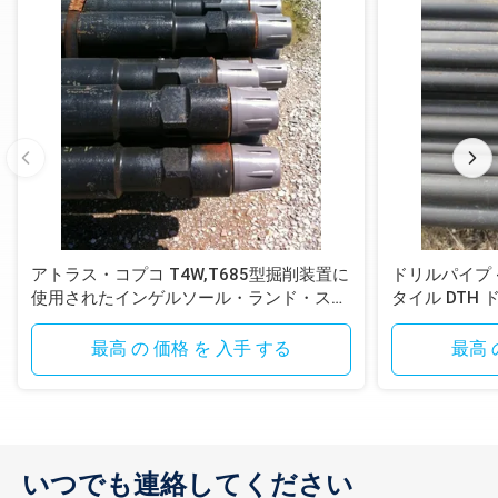
アトラス・コプコ T4W,T685型掘削装置に
ドリルパイプ - T
使用されたインゲルソール・ランド・スタ
タイル DTH
イル DTH掘削管
最高 の 価格 を 入手 する
最高 
いつでも連絡してください