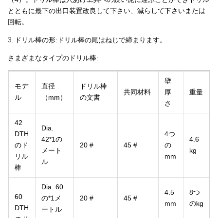
とともに最下の出口装置改良して下さい、減らして下さいまたは
回転。
3.
ドリル棒の形:ドリル棒の尾はねじで締まります。
さまざまなタイプのドリル棒:
壁
モデ
直径
ドリル棒
共同材料
厚
重量
ル
（mm）
の文書
さ
42
Dia.
DTH
4つ
42*1の
4.6
のド
20 #
45 #
の
メート
kg
リル
mm
ル
棒
Dia. 60
4.5
8つ
60
の*1メ
20 #
45 #
mm
のkg
DTH
ートル