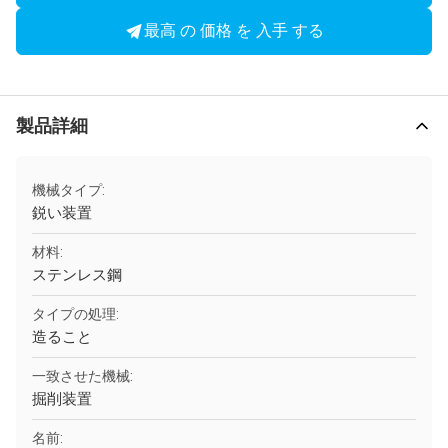
最高 の 価格 を 入手 する
製品詳細
機械タイプ:
鋭い装置
材料:
ステンレス鋼
タイプの処理:
造ること
一致させた機械:
掘削装置
名前: