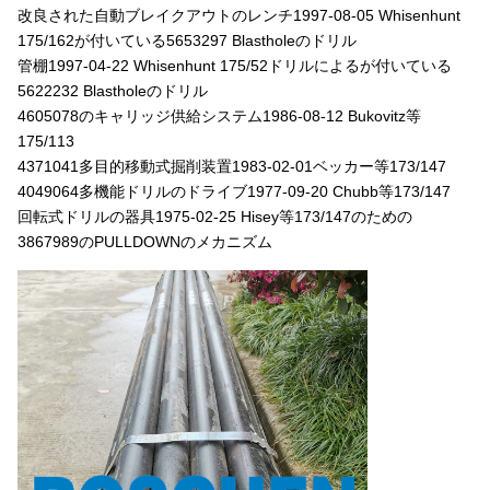
改良された自動ブレイクアウトのレンチ1997-08-05 Whisenhunt
175/162が付いている5653297 Blastholeのドリル
管棚1997-04-22 Whisenhunt 175/52ドリルによるが付いている
5622232 Blastholeのドリル
4605078のキャリッジ供給システム1986-08-12 Bukovitz等
175/113
4371041多目的移動式掘削装置1983-02-01ベッカー等173/147
4049064多機能ドリルのドライブ1977-09-20 Chubb等173/147
回転式ドリルの器具1975-02-25 Hisey等173/147のための
3867989のPULLDOWNのメカニズム