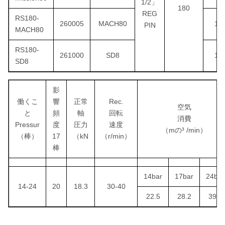
1/2」
180
REG
RS180-
260005
MACH80
15
PIN
MACH80
RS180-
261000
SD8
14
SD8
影
働くこ
響
正常
Rec.
空気
と
頻
軸
回転
消費
Pressur
度
圧力
速度
（mの³ /min）
（棒）
17
（kN
（r/min）
棒
14bar
17bar
24bar
14-24
20
18.3
30-40
22.5
28.2
39.6