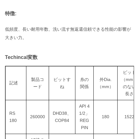
特徴:
低頻度、長い耐用年数、洗い流す無返還信頼できる性能の影響が
大きい力。
Techincal変数
ビット
製品コ
ビットす
糸の
外Dia.
（mm）
記述
ード
ね
関係
（mm）
のない
長さ
API 4
RS
DHD38、
1/2」
260000
180
1522
180
COP84
REG
PIN