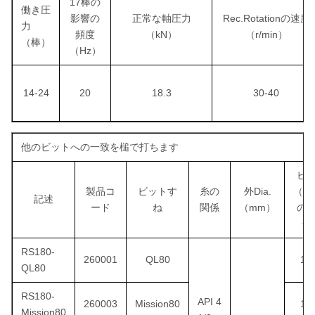
17棒の
働き圧
影響の
正常な軸圧力
Rec.Rotationの速度
力
頻度
（kN）
（r/min）
（棒）
（Hz）
14-24
20
18.3
30-40
他のビットへの一致を槌で打ちます
ビ
製品コ
ビットす
糸の
外Dia.
（m
記述
ード
ね
関係
（mm）
の
長
RS180-
260001
QL80
15
QL80
RS180-
API 4
260003
Mission80
15
Mission80