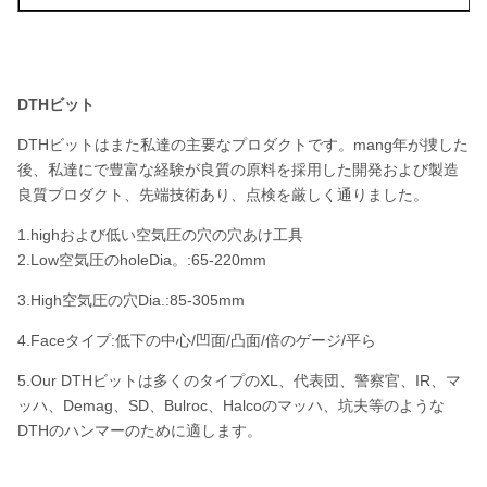
DTHビット
DTHビットはまた私達の主要なプロダクトです。mang年が捜した
後、私達にで豊富な経験が良質の原料を採用した開発および製造
良質プロダクト、先端技術あり、点検を厳しく通りました。
1.highおよび低い空気圧の穴の穴あけ工具
2.Low空気圧のholeDia。:65-220mm
3.High空気圧の穴Dia.:85-305mm
4.Faceタイプ:低下の中心/凹面/凸面/倍のゲージ/平ら
5.Our DTHビットは多くのタイプのXL、代表団、警察官、IR、マ
ッハ、Demag、SD、Bulroc、Halcoのマッハ、坑夫等のような
DTHのハンマーのために適します。