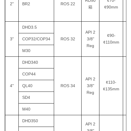
RD50
¢70-
2"
BR2
ROS 22
箱
¢90mm
1
DHD3.5
API 2
¢90-
3"
COP32/COP34
ROS 32
3/8"
¢110mm
1
Reg
M30
DHD340
COP44
API 2
¢110-
4"
QL40
ROS 34
3/8"
¢135mm
2
Reg
SD4
M40
DHD350
API 2
3/8"