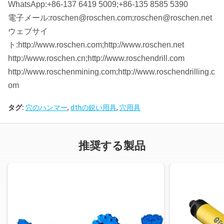
WhatsApp:+86-137 6419 5009;+86-135 8585 5390
電子メール:roschen@roschen.com;roschen@roschen.net
ウェブサイ
ト:http://www.roschen.com;http://www.roschen.net
http://www.roschen.cn;http://www.roschendrill.com
http://www.roschenmining.com;http://www.roschendrilling.c
om
タグ:
穴のハンマー
,
dthの鋭い用具
,
穴用具
推奨する製品