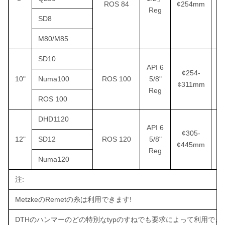
ROS 84
¢254mm
2
Reg
SD8
M80/M85
SD10
API 6
¢254-
10"
Numa100
ROS 100
5/8"
¢311mm
2
Reg
ROS 100
DHD1120
API 6
¢305-
12"
SD12
ROS 120
5/8"
¢445mm
2
Reg
Numa120
注:
MetzkeのRemetの糸は利用できます!
DTHのハンマーのどの特別なtypのすねでも要求によって利用でき