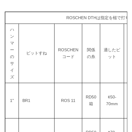
ROSCHEN DTHは指定を槌で打ち
ハ
ン
マ
ー
ROSCHEN
関係
適したビ
ビットすね
働
の
コード
の糸
ット
サ
イ
ズ
RD50
¢50-
1"
BR1
ROS 11
箱
70mm
1