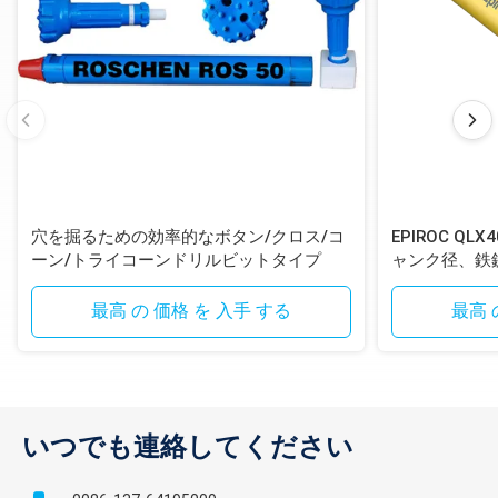
穴を掘るための効率的なボタン/クロス/コ
EPIROC QL
ーン/トライコーンドリルビットタイプ
ャンク径、鉄
ンシャンク付
最高 の 価格 を 入手 する
最高 
いつでも連絡してください