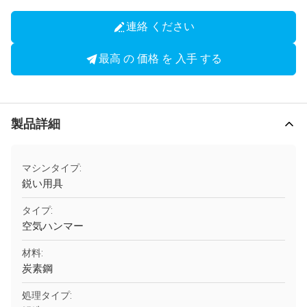
連絡 ください
最高 の 価格 を 入手 する
製品詳細
マシンタイプ:
鋭い用具
タイプ:
空気ハンマー
材料:
炭素鋼
処理タイプ: