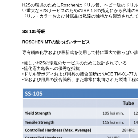
H2Sの環境のためにRoschenはドリル管、ヘビー級の
い重大なH2SサービスのためのIRP 1.8の指定にから私達
ドリル・カラーおよび付属品は私達の独特から製造されたである
SS-105等級
ROSCHEN MTの酸っぱいサービス
専有鋼鉄化学および最新式を使用して特に重大で酸っぱい訓練
•厳しいH2Sの環境のサービスのために設計されている
•硫化応力亀裂への優秀な抵抗
•ドリル管ボディおよび用具の接合箇所はNACE TM-01-7
•管および用具の接合箇所、また非常に制御された製造工程