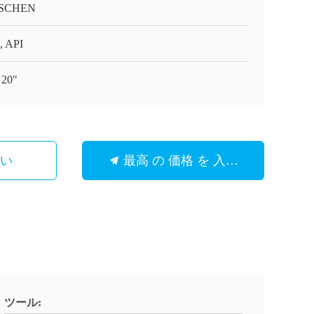
SCHEN
, API
 20"
さい
最高 の 価格 を 入手 する
ツール: