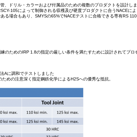
ドリル管、ドリル・カラーおよび付属品のための複数のプロダクトを設計し
のRSCY-105によって制御される収穫及び硬度プロダクトに合うNACEに
場合もあり、SMYSの65%でNACEテストに合格できる専有RS 110
のためのIRP 1.8の指定の厳しい条件を満たすために設計されてプ
7方法Aに調和でテストしました
のための注意深く指定鋼鉄化学によるH2Sへの優秀な抵抗。