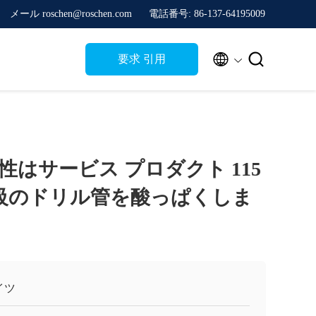
メール roschen@roschen.com
電話番号: 86-137-64195009


要求 引用
はサービス プロダクト 115
ビー級のドリル管を酸っぱくしま
イツ