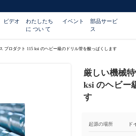
ビデオ
わたしたち
イベント
部品サービ
に つい て
ス
プロダクト 115 ksi のヘビー級のドリル管を酸っぱくします
厳しい機械特性
ksi のヘ
す
起源の場所
ド