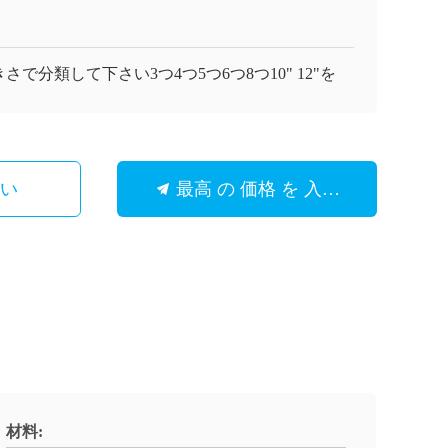
さで分類して下さい3つ4つ5つ6つ8つ10" 12"を
さい
最高 の 価格 を 入手 する
材料: