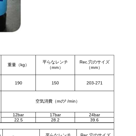
な
平らなレンチ
Rec.穴のサイズ
重量（kg）
（mm）
（mm）
190
150
203-271
空気消費（mの³ /min）
12bar
17bar
24bar
22.5
28.2
39.6
の
平らなレンチ
Rec.穴のサイズ