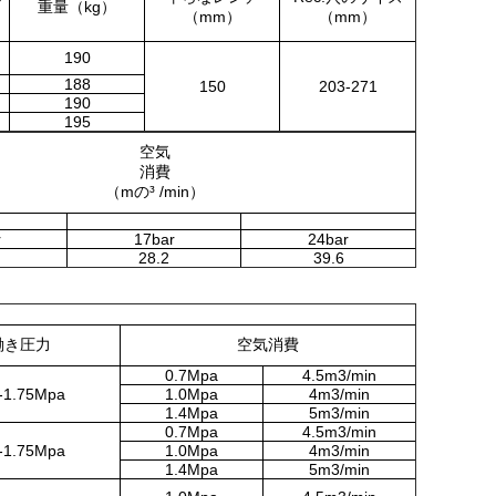
重量（kg）
（mm）
（mm）
190
188
150
203-271
190
195
空気
消費
（mの³ /min）
r
17bar
24bar
28.2
39.6
働き圧力
空気消費
0.7Mpa
4.5m3/min
-1.75Mpa
1.0Mpa
4m3/min
1.4Mpa
5m3/min
0.7Mpa
4.5m3/min
-1.75Mpa
1.0Mpa
4m3/min
1.4Mpa
5m3/min