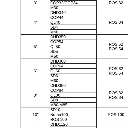
3"
COP32/COP34
ROS 32
M30
DHD340
COP44
4"
QL40
ROS 34
SD4
M40
DHD350
COP54
ROS 52
5"
QL50
ROS 54
SD5
M50
DHD360
COP64
ROS 62
6"
QL60
ROS 64
SD6
M60
DHD380
COP84
ROS 82
8"
QL80
ROS 84
SD8
M80/M85
SD10
10"
Numa100
ROS 100
ROS 100
DHD1120