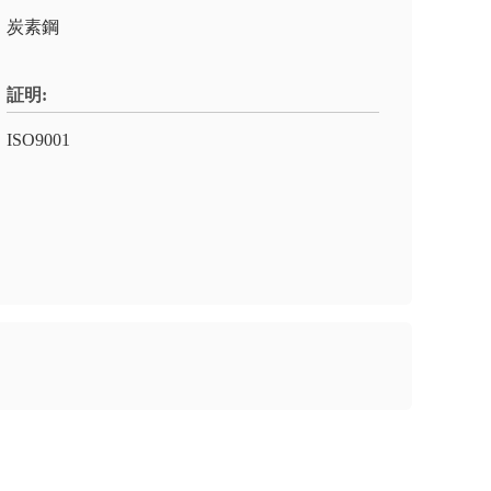
炭素鋼
証明:
ISO9001