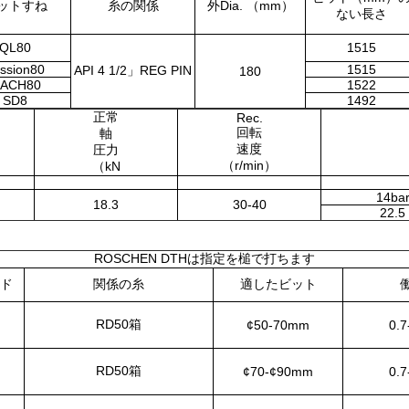
ットすね
糸の関係
外Dia. （mm）
ない長さ
QL80
1515
ssion80
1515
API 4 1/2」REG PIN
180
ACH80
1522
SD8
1492
正常
Rec.
回転
軸
速度
圧力
（r/min）
（kN
14ba
18.3
30-40
22.5
ROSCHEN DTHは指定を槌で打ちます
ード
関係の糸
適したビット
RD50箱
¢50-70mm
0.7
RD50箱
¢70-¢90mm
0.7