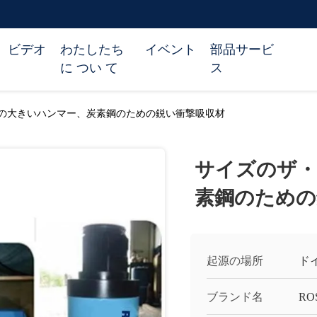
ビデオ
わたしたち
イベント
部品サービ
に つい て
ス
の大きいハンマー、炭素鋼のための鋭い衝撃吸収材
サイズのザ・
素鋼のための
起源の場所
ド
ブランド名
RO