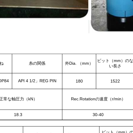
ビット（mm）の
ね
糸の関係
外Dia. （mm）
い長さ
OP84
API 4 1/2」REG PIN
180
1522
正常な軸圧力（kN）
Rec.Rotationの速度（r/min）
18.3
30-40
ビット（mm）