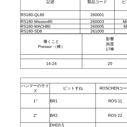
記述
製品コード
ビ
RS180-QL80
260001
RS180-Mission80
260003
Mi
RS180-MACH80
260005
M
RS180-SD8
261000
影響
働くこと
頻度
Pressur （棒）
17棒
14-24
20
ハンマーのサイ
ビットすね
ROSCHENコ
ズ
1"
BR1
ROS 11
2"
BR2
ROS 22
DHD3.5