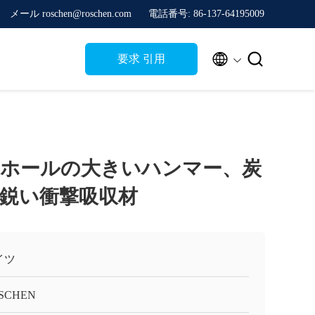
メール roschen@roschen.com
電話番号: 86-137-64195009


要求 引用
ホールの大きいハンマー、炭
鋭い衝撃吸収材
イツ
SCHEN