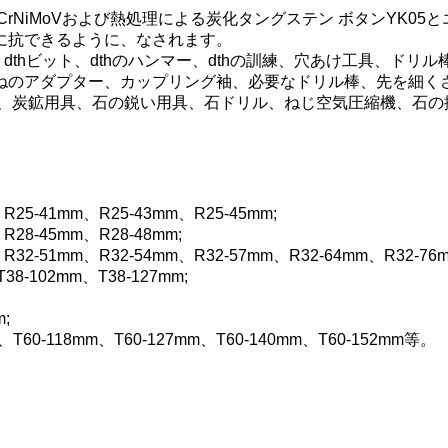
5CrNiMoVおよび熱処理による炭化タングステン ボタンYK
に抗できるように、なされます。
ット、dthビット、dthのハンマー、dthの訓練、穴あけ工具、
ねのアダプター、カップリング袖、必要なドリル棒、先を細くさ
ー、炭鉱用具、石の鋭い用具、石ドリル、ねじ空気圧縮機、石の
R25-41mm、R25-43mm、R25-45mm;
R28-45mm、R28-48mm;
R32-51mm、R32-54mm、R32-57mm、R32-64mm、R32-76m
38-102mm、T38-127mm;
m;
m、T60-118mm、T60-127mm、T60-140mm、T60-152mm等。