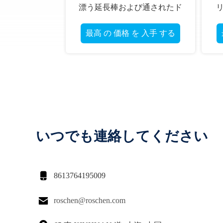
/炭化物材料
る弾道ボタンの穴あけ
石鋭い用具
 を 入手 する
最高 の 価格 を 入手
いつでも連絡してください

8613764195009

roschen@roschen.com