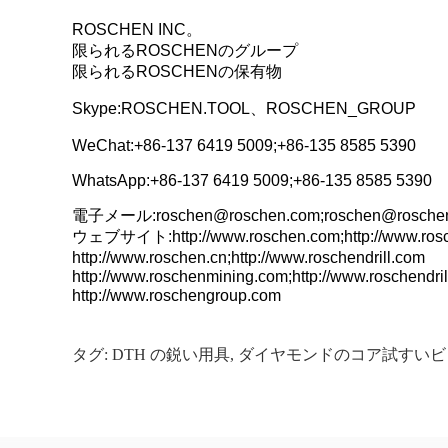
ROSCHEN INC。
限られるROSCHENのグループ
限られるROSCHENの保有物
Skype:ROSCHEN.TOOL、ROSCHEN_GROUP
WeChat:+86-137 6419 5009;+86-135 8585 5390
WhatsApp:+86-137 6419 5009;+86-135 8585 5390
電子メール:roschen@roschen.com;roschen@roschen
ウェブサイト:http://www.roschen.com;http://www.rosc
http://www.roschen.cn;http://www.roschendrill.com
http://www.roschenmining.com;http://www.roschendri
http://www.roschengroup.com
タグ:
DTH の鋭い用具
,
ダイヤモンドのコア試すいビ