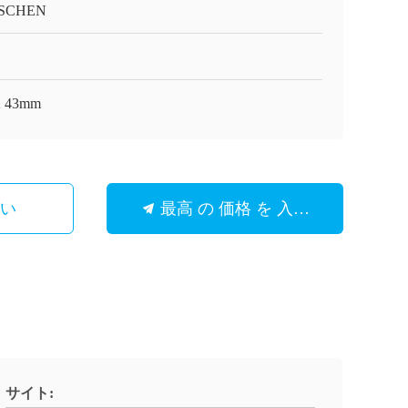
SCHEN
2 43mm
さい
最高 の 価格 を 入手 する
サイト: