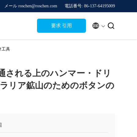
メール roschen@roschen.com
電話番号: 86-137-64195009


要求 引用
け工具
て通される上のハンマー・ドリ
ラリア鉱山のためのボタンの
国