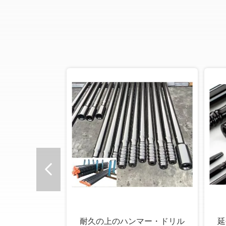
trixの重荷鋭いシ
R32 地下鉱山のトンネ