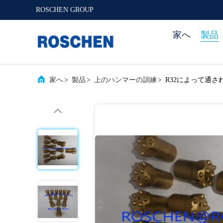
ROSCHEN GROUP
家へ
製品
家へ
>
製品
>
上のハンマーの訓練
>
R32によって通