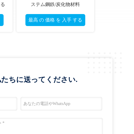
dral 空の合金鋼鉄必要
石のドリル棒の地下の採鉱産
石のドリル棒
業の炭化タングステン棒
 価格 を 入手 する
最高 の 価格 を 入手 する
たちに送ってください.