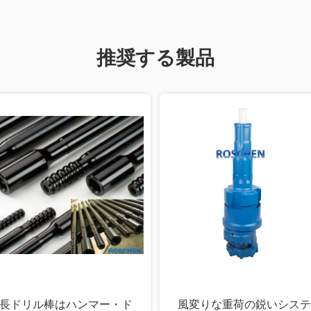
推奨する製品
ルを掘
鍛造材の送風穴は
石訓練