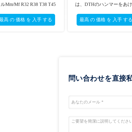
工具の
R32/R38/T38/T45/T51 糸が付い
Hexahe
ているドリル棒に通しました
な
 する
最高 の 価格 を 入手 する
最高 の
問い合わせを直接私