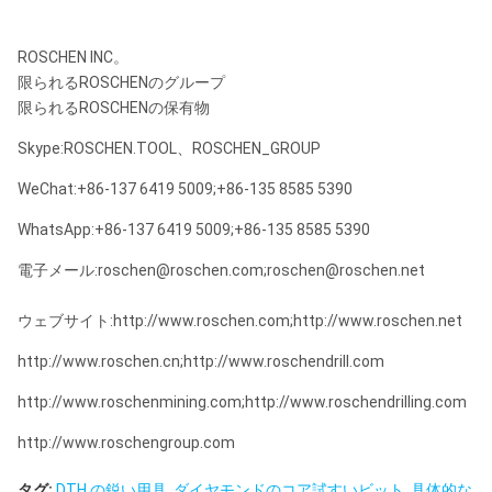
140mm、145mm、152mm、160mm
915mm |
顧客用速
Ø51
T51および他
6135mm
度の棒
ROSCHEN INC。
限られるROSCHENのグループ
915mm |
顧客用速
GT60
GT60糸
限られるROSCHENの保有物
6135mm
度の棒
Skype:ROSCHEN.TOOL、ROSCHEN_GROUP
WeChat:+86-137 6419 5009;+86-135 8585 5390
WhatsApp:+86-137 6419 5009;+86-135 8585 5390
電子メール:roschen@roschen.com;roschen@roschen.net
ウェブサイト:http://www.roschen.com;http://www.roschen.net
http://www.roschen.cn;http://www.roschendrill.com
http://www.roschenmining.com;http://www.roschendrilling.com
http://www.roschengroup.com
タグ:
DTH の鋭い用具
,
ダイヤモンドのコア試すいビット
,
具体的な