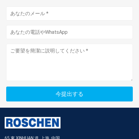
今提出する
65 東 XINHUAN 道, 上海, 中国