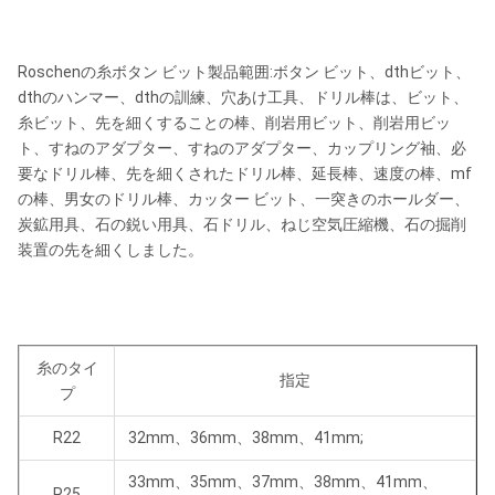
Roschenの糸ボタン ビット製品範囲:ボタン ビット、dthビット、
dthのハンマー、dthの訓練、穴あけ工具、ドリル棒は、ビット、
糸ビット、先を細くすることの棒、削岩用ビット、削岩用ビッ
ト、すねのアダプター、すねのアダプター、カップリング袖、必
要なドリル棒、先を細くされたドリル棒、延長棒、速度の棒、mf
の棒、男女のドリル棒、カッター ビット、一突きのホールダー、
炭鉱用具、石の鋭い用具、石ドリル、ねじ空気圧縮機、石の掘削
装置の先を細くしました。
糸のタイ
指定
プ
R22
32mm、36mm、38mm、41mm;
33mm、35mm、37mm、38mm、41mm、
R25