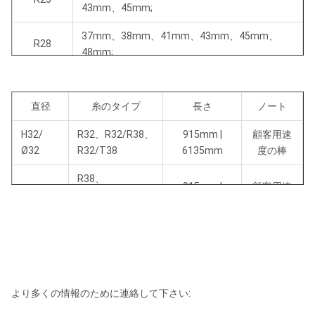
43mm、45mm;
37mm、38mm、41mm、43mm、45mm、
R28
48mm;
41mm、43mm、45mm、48mm、51mm、
R32
54mm、57mm、64mm、76mm;
直径
糸のタイプ
長さ
ノート
64mm、T70mm、76mm、89mm、102mm、
T38
H32/
R32、R32/R38、
915mm |
顧客用速
127mm;
Ø32
R32/T38
6135mm
度の棒
T45
76mm、89mm、102mm、115mm
R38、
915mm |
顧客用速
H35
R38/T38、
T51
89mm、102mm、115mm、127mm;
6135mm
度の棒
R38/T45
90mm、92mm、96mm、102mm、115mm、
R38、T38、
915mm |
顧客用速
T60
118mm、127mm、140mm、145mm、
Ø38
T38/T45
6135mm
度の棒
152mm
915mm |
顧客用速
92mm、96mm、102mm、115mm、
Ø45
T45および他
より多くの情報のために連絡して下さい:
6135mm
度の棒
GT60
118mm、127mm、130mm、133mm、