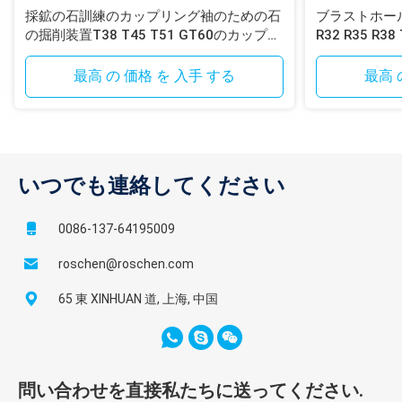
採鉱の石訓練のカップリング袖のための石
ブラストホー
の掘削装置T38 T45 T51 GT60のカップリ
R32 R35 R38
ング袖
ックボタンビ
最高 の 価格 を 入手 する
最高 
いつでも連絡してください
0086-137-64195009
roschen@roschen.com
65 東 XINHUAN 道, 上海, 中国
問い合わせを直接私たちに送ってください.