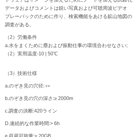
データおよびコメントは鋭い写真および可聴周波ビデオ
プレーバックのために作り、検索機能をあける鉱山地図の
調査がある。
（2）労働条件
a.水をまくために塵および振動仕事の環境合わせなさい;
（2）実用温度-10 | 50℃
（3）技術仕様
a.のぞき見の穴径:
<>
b.のぞき見の穴の深さ:≥ 2000m
c.調査の決断:420ライン
D.連続的な作業時間:> 6h
e.収蔵可能量:≥ 20GB