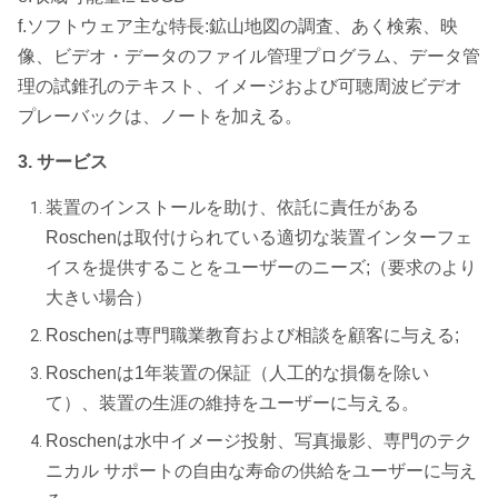
f.ソフトウェア主な特長:鉱山地図の調査、あく検索、映
像、ビデオ・データのファイル管理プログラム、データ管
理の試錐孔のテキスト、イメージおよび可聴周波ビデオ
プレーバックは、ノートを加える。
3. サービス
装置のインストールを助け、依託に責任がある
Roschenは取付けられている適切な装置インターフェ
イスを提供することをユーザーのニーズ;（要求のより
大きい場合）
Roschenは専門職業教育および相談を顧客に与える;
Roschenは1年装置の保証（人工的な損傷を除い
て）、装置の生涯の維持をユーザーに与える。
Roschenは水中イメージ投射、写真撮影、専門のテク
ニカル サポートの自由な寿命の供給をユーザーに与え