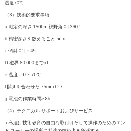
温度70℃
（3）技術的要求事項
a.測定の深さ:1500m;視野角:0 | 360°
b.精密深さを数えること:5cm
c.傾斜:0° | ± 45°
D.磁界:80,000までnT
e.温度:-10°~ 70℃
f.開きを合わせた:75mm OD
g.電池の作業時間> 8h
（4）テクニカル サポートおよびサービス
a.私達は技術教育の自由な取付けそして操作のためのエン
ド ユーザーの場所に私達の技術者を急派する;