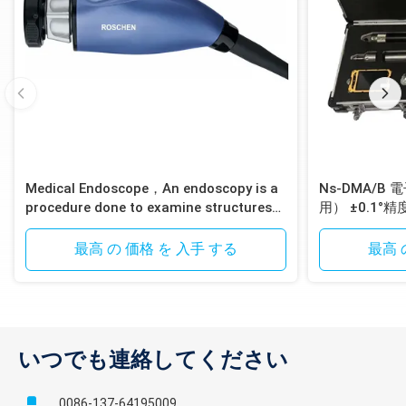
Medical Endoscope，An endoscopy is a
Ns-DMA/
procedure done to examine structures
用） ±0.1°精
inside your body up close
最高 の 価格 を 入手 する
最高 
いつでも連絡してください
0086-137-64195009