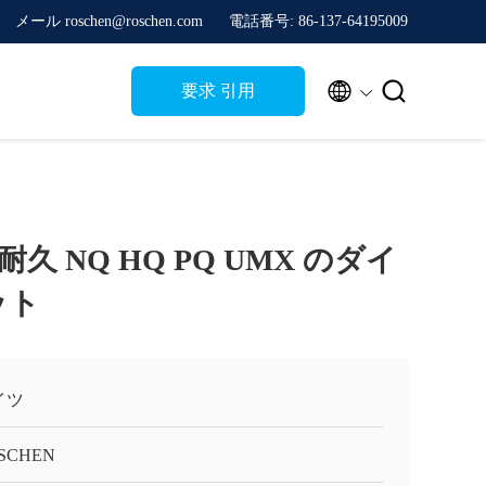
メール roschen@roschen.com
電話番号: 86-137-64195009


要求 引用
 NQ HQ PQ UMX のダイ
ット
イツ
SCHEN