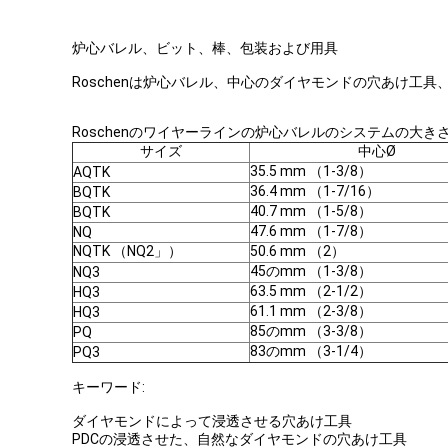
炉心バレル、ビット、棒、包装および用具
Roschenは炉心バレル、中心のダイヤモンドの穴あけ工
Roschenのワイヤーラインの炉心バレルのシステムの大きさ
サイズ
中心Ø
35.5 mm （1-3/8）
AQTK
36.4 mm （1-7/16）
BQTK
40.7 mm （1-5/8）
BQTK
47.6 mm （1-7/8）
NQ
NQTK （NQ2」）
50.6 mm （2）
45のmm （1-3/8）
NQ3
63.5 mm （2-1/2）
HQ3
61.1 mm （2-3/8）
HQ3
85のmm （3-3/8）
PQ
83のmm （3-1/4）
PQ3
キーワード:
ダイヤモンドによって浸透させる穴あけ工具
PDCの浸透させた、自然なダイヤモンドの穴あけ工具