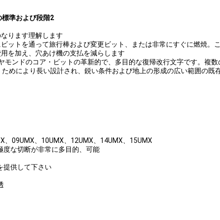
出の標準および段階2
のなります理解します
にビットを通って旅行棒および変更ビット、または非常にすぐに燃焼。
費用を加え、穴あけ機の支払を減らします
用してダイヤモンドのコア・ビットの革新的で、多目的な復帰改行文字です
くためにより長い設計され、鋭い条件および地上の形成の広い範囲の既
MX、09UMX、10UMX、12UMX、14UMX、15UMX
極度な切断が非常に多目的、可能
を提供して下さい
透