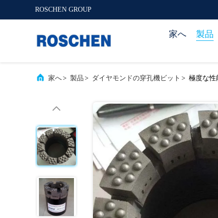
ROSCHEN GROUP
家へ
製品
家へ
>
製品
>
ダイヤモンドの穿孔機ビット
>
極度な性能