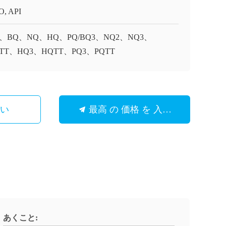
O, API
、BQ、NQ、HQ、PQ/BQ3、NQ2、NQ3、
TT、HQ3、HQTT、PQ3、PQTT
さい
最高 の 価格 を 入手 する
あくこと: