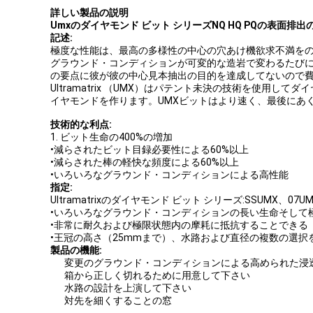
詳しい製品の説明
Umxのダイヤモンド ビット シリーズNQ HQ PQの表面排
記述:
極度な性能は、最高の多様性の中心の穴あけ機欲求不満を
グラウンド・コンディションが可変的な造岩で変わるたび
の要点に彼が彼の中心見本抽出の目的を達成してないので
Ultramatrix （UMX）はパテント未決の技術を使
イヤモンドを作ります。UMXビットはより速く、最後にあ
技術的な利点:
1. ビット生命の400%の増加
•減らされたビット目録必要性による60%以上
•減らされた棒の軽快な頻度による60%以上
•いろいろなグラウンド・コンディションによる高性能
指定:
Ultramatrixのダイヤモンド ビット シリーズ:SSUMX、07U
•いろいろなグラウンド・コンディションの長い生命そして
•非常に耐久および極限状態内の摩耗に抵抗することできる
•王冠の高さ（25mmまで）、水路および直径の複数の選択
製品の機能:
変更のグラウンド・コンディションによる高められた浸
箱から正しく切れるために用意して下さい
水路の設計を上演して下さい
対先を細くすることの窓