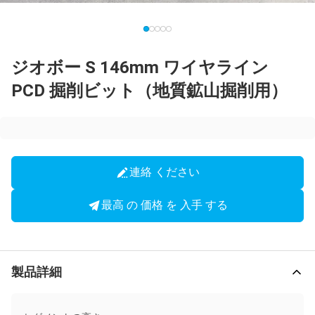
ジオボー S 146mm ワイヤライン
PCD 掘削ビット（地質鉱山掘削用）
連絡 ください
最高 の 価格 を 入手 する
製品詳細