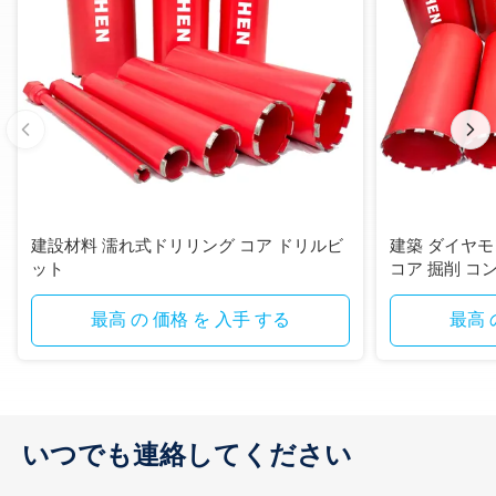
建設材料 濡れ式ドリリング コア ドリルビ
建築 ダイヤ
ット
コア 掘削 コ
最高 の 価格 を 入手 する
最高 
いつでも連絡してください