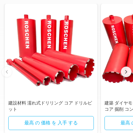
建設材料 濡れ式ドリリング コア ドリルビ
建築 ダイヤ
ット
コア 掘削 コ
最高 の 価格 を 入手 する
最高 