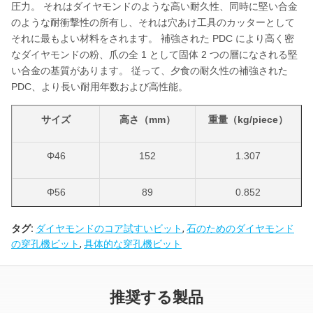
圧力。 それはダイヤモンドのような高い耐久性、同時に堅い合金
のような耐衝撃性の所有し、それは穴あけ工具のカッターとして
それに最もよい材料をされます。 補強された PDC により高く密
なダイヤモンドの粉、爪の全 1 として固体 2 つの層になされる堅
い合金の基質があります。 従って、夕食の耐久性の補強された
PDC、より長い耐用年数および高性能。
サイズ
高さ（mm）
重量（kg/piece）
Φ46
152
1.307
Φ56
89
0.852
タグ:
ダイヤモンドのコア試すいビット
Φ65
99
,
石のためのダイヤモンド
1.600
の穿孔機ビット
,
具体的な穿孔機ビット
Φ75
130
2.193
推奨する製品