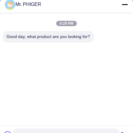
Mr. PHIGER
地図
連絡 ください
6:29 PM
Good day, what product are you looking for?
イベント
事件
ニュース
連絡 ください
電話番号:
0086-137-64195009
プライバシーポリシー
| 中国 良質 穴の訓練の下 サプライヤー 著作権 © 2015-
2026 ROSCHEN GROUP 権利がある 予約した