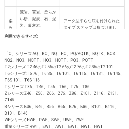
泥岩、頁岩、柔らか
い砂、泥炭、石、泥
柔
アーク型平らな底を付けられた
岩、凝灰岩、
ら
タイプ ステップは形づけまし
か
たタイプ（PDCの非芯を取る穴
堅い泥灰土、泥灰土
利用できるサイズ:
い
あけ工具）を
および他の堅い砂粘
土
「Q」シリーズ:AQ、BQ、NQ、HQ、PQ/AQTK、BQTK、BQ3、
NQ2、NQ3、NQTT、HQ3、HQTT、PQ3、PQTT
石灰岩、大理石、ド
ステップ定形タイプ、同心円の
T2シリーズ:T2 46のT2 56のT2 66のT2 76のT2 86のT2 101
媒
ロマイト、流紋岩、
タイプ、犬歯の定形タイプ、回
T6シリーズ:T6 76、T6 86、T6 101、T6 116、T6 131、T6 146、
体
褐鉄鉱、等
転ギヤ定形タイプ
T6S 101、T6S 116
Tシリーズ:T36、T46、T56、T66、T76、T86
Zシリーズ:Z46、Z56、Z66、Z76、Z86、Z101、Z116、Z131、
玄武岩、片麻岩、花
懸
ステップ定形タイプ、同心円の
Z146
崗閃緑岩、
命
タイプ、犬歯の定形タイプ。回
Bシリーズ:B36、B46、B56、B66、B76、B86、B101、B116、
hornfels、ペグマタ
に
転ギヤ定形タイプ
B131、B146
イト、diabase、等
WFシリーズ:HWF、PWF、SWF、UWF、ZWF
重量シリーズ:RWT、EWT、AWT、BWT、NWT、HWT