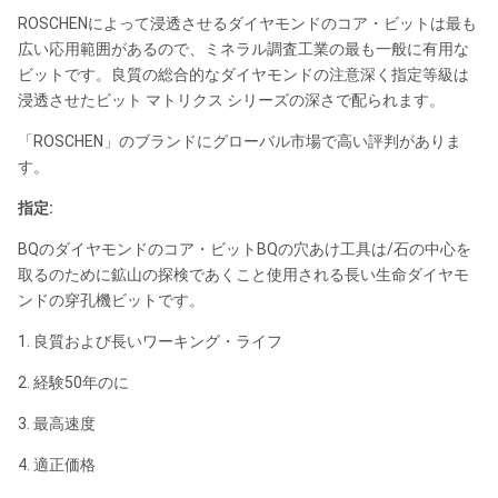
名:
さ:
び16mm
ROSCHENによって浸透させるダイヤモンドのコア・ビットは最も
広い応用範囲があるので、ミネラル調査工業の最も一般に有用な
ビットです。良質の総合的なダイヤモンドの注意深く指定等級は
浸透させたビット マトリクス シリーズの深さで配られます。
「ROSCHEN」のブランドにグローバル市場で高い評判がありま
す。
指定:
BQのダイヤモンドのコア・ビットBQの穴あけ工具は/石の中心を
取るのために鉱山の探検であくこと使用される長い生命ダイヤモ
ンドの穿孔機ビットです。
1. 良質および長いワーキング・ライフ
2. 経験50年のに
3. 最高速度
4. 適正価格