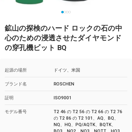
鉱山の探検のハード ロックの石の中
心のための浸透させたダイヤモンド
の穿孔機ビット BQ
起源の場所
ドイツ、米国
ブランド名
ROSCHEN
証明
ISO9001
モデル番号
T2 46 の T2 56 の T2 66 の T2 76
の T2 86 の T2 101、AQ、BQ、
NQ、HQ、PQ/AQTK、BQTK、
BQ3、NQ2、NQ3、NQTT、HQ3、