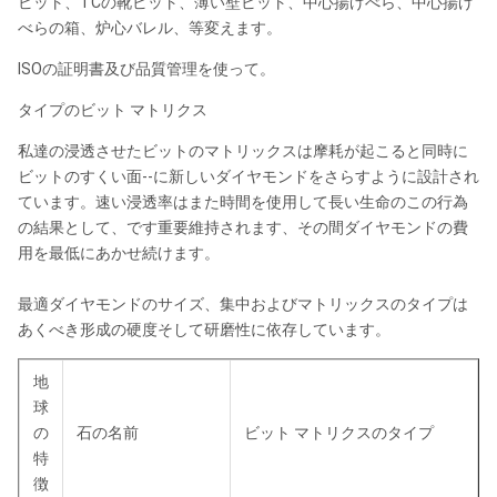
ビット、TCの靴ビット、薄い壁ビット、中心揚げべら、中心揚げ
べらの箱、炉心バレル、等変えます。
ISOの証明書及び品質管理を使って。
タイプのビット マトリクス
私達の浸透させたビットのマトリックスは摩耗が起こると同時に
ビットのすくい面--に新しいダイヤモンドをさらすように設計され
ています。速い浸透率はまた時間を使用して長い生命のこの行為
の結果として、です重要維持されます、その間ダイヤモンドの費
用を最低にあかせ続けます。
最適ダイヤモンドのサイズ、集中およびマトリックスのタイプは
あくべき形成の硬度そして研磨性に依存しています。
地
球
の
石の名前
ビット マトリクスのタイプ
特
徴