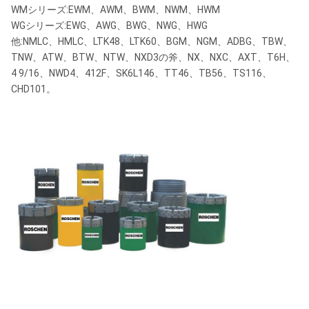
堅い花こう岩、イギ
WMシリーズ:EWM、AWM、BWM、NWM、HWM
固
リスの集塊、珪岩、
ステップ定形タイプ、同心円の
WGシリーズ:EWG、AWG、BWG、NWG、HWG
体
堅いスレート、
タイプ、犬歯の定形タイプ。回
他:NMLC、HMLC、LTK48、LTK60、BGM、NGM、ADBG、TBW、
堅
転ギヤ定形タイプ
TNW、ATW、BTW、NTW、NXD3の斧、NX、NXC、AXT、T6H、
火山岩、チャート、
い
4 9/16、NWD4、412F、SK6L146、TT46、TB56、TS116、
玄武岩、等
CHD101。