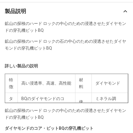
製品説明
鉱山の探検のハード ロックの中心のための浸透させたダイヤモン
ドの穿孔機ビットBQ
鉱山の探検のハード ロックの石の中心のための浸透させたダイヤ
モンドの穿孔機ビットBQ
詳しい製品の説明
特
材
高い浸透率、高速、高性能
ダイヤモンド
徴:
料:
タ
BQのダイヤモンドのコ
ミネラル調
使
イ
ア・ビットBQの穴あけ工
査、ミネラル
用:
鉱山の探検のハード ロックの中心のための浸透させたダイヤモン
プ:
具
調査
ドの穿孔機ビットBQ
製
王冠
9mm、
ダイヤモンドのコア・ビットBQの穿孔機ビット
品
穿孔機ビット
の高
12mm、およ