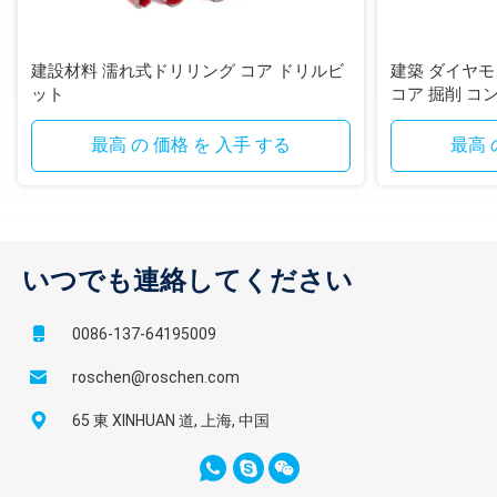
建設材料 濡れ式ドリリング コア ドリルビ
建築 ダイヤ
ット
コア 掘削 コ
最高 の 価格 を 入手 する
最高 
いつでも連絡してください
0086-137-64195009
roschen@roschen.com
65 東 XINHUAN 道, 上海, 中国