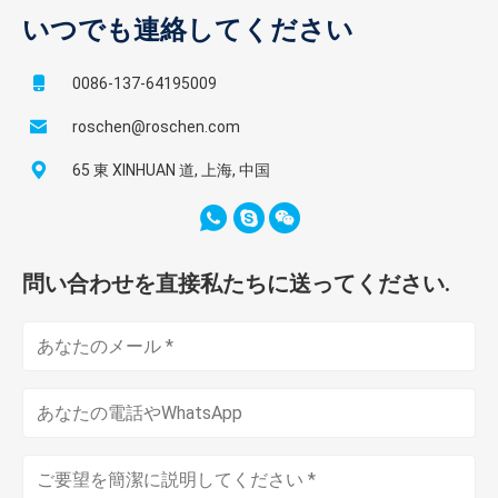
40mm、
いつでも連絡してください
42mm
0086-137-64195009
のみビッ
プラ
ト直径:
150mm
roschen@roschen.com
0.6 -
グ穴
17mm、
から
2.9
の棒
20mm、
710mm
65 東 XINHUAN 道, 上海, 中国
22mm
問い合わせを直接私たちに送ってください.