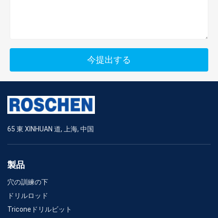
今提出する
65 東 XINHUAN 道, 上海, 中国
製品
穴の訓練の下
ドリルロッド
Triconeドリルビット