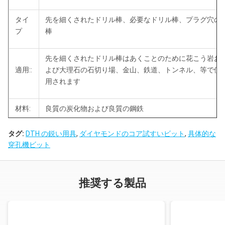
タイ
先を細くされたドリル棒、必要なドリル棒、プラグ穴の
プ
棒
先を細くされたドリル棒はあくことのために花こう岩お
適用::
よび大理石の石切り場、金山、鉄道、トンネル、等で使
用されます
材料:
良質の炭化物および良質の鋼鉄
タグ:
DTH の鋭い用具
,
ダイヤモンドのコア試すいビット
,
具体的な
MOQ:
テストおよび試験順序のための条件無し
穿孔機ビット
私達は炭化物のサイズ、ドリル棒の別の長さのあなたの要求とし
て作り出してもいいです。
推奨する製品
タイ
プの
長さ
重量
指定
すね
ドリ
（mm）
（kg）