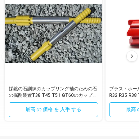
ル棒
先を
先を細く
細く
すること
400mm
され
の角度:
1.7 -
から
たド
4、6、
24.9
8000mm
リル
7、11、
棒
12 度
ビット直
径:
採鉱の石訓練のカップリング袖のための石
ブラストホー
26mm、
の掘削装置T38 T45 T51 GT60のカップリ
R32 R35 R38
28mm、
必要
Hex22mm*108mm
ング袖
ックボタンビ
30mm、
400mm
なド
Hex25mm*159mm
3 –
最高 の 価格 を 入手 する
最高 
32mm、
から
リル
Hex19mm*108mm
15.4
34mm、
4800mm
鋼鉄
36mm、
38mm、