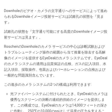
Downholeのビデオ・カメラの文字通りへのサービスによって進め
られるDownholeイメージ投射サービスは試錐孔の状態を『見ま
す』
試錐孔の状態を『文字通り可能にする高度のDownholeイメージ投
射サービスは見ます』。
RoschenのDownholeのカメラ サービスの中心は診断試験および
トラブルシューティング操作の範囲から当て推量を除去する高解
像のイメージを提供するEyeDealのカメラ システムです。EyeDeal
のカメラ システムの適用は品質保証の点検、ガスの記入項目、水
記入項目、採取操作、包装およびパーホレーションの点検および
一般的な問題識別含んでいます。
この進歩のカメラ システムの2つの構成は利用できます:
光ファイバー システムに付けられたとき、EyeDealのカメラは
優秀なスクリーンの決断の連続的供給のイメージを提供しま
す。この構成では、EyeDealのカメラは14,000フィートの深さ
に作動し、250°F.の10,000のpsiそして温度の圧力を支えるこ