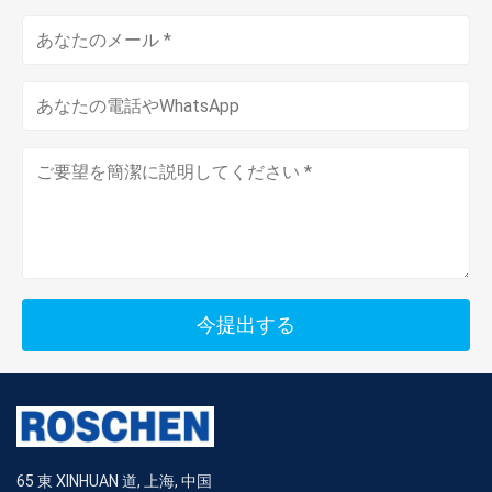
今提出する
65 東 XINHUAN 道, 上海, 中国