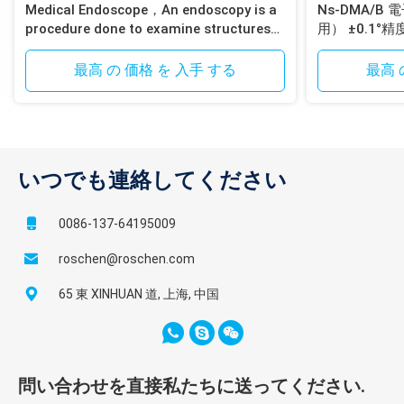
Medical Endoscope，An endoscopy is a
Ns-DMA/
procedure done to examine structures
用） ±0.1°精
inside your body up close
最高 の 価格 を 入手 する
最高 
いつでも連絡してください
0086-137-64195009
roschen@roschen.com
65 東 XINHUAN 道, 上海, 中国
問い合わせを直接私たちに送ってください.