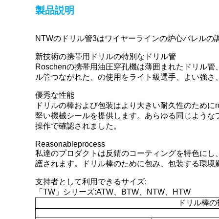
製品説明
NTWのドリル管3はワイヤーラインの炉心バレルの
新技術の携帯用ドリルの特別なドリル管
Roschenの携帯用油圧穿孔機は薄囲まれたドリル
ル管つながれた、の使用をライト級選手、よい強さ
優秀な性能
ドリルの棒および包装はより大きい耐久性のためにr
堅い機械シールを提供します。あらゆる同じような
操作で確認されました。
Reasonableprocess
私達のプロダクトは反錆のコーティングを特色にし
護されます。ドリル棒のために包み、包装する環境
支持者として利用できるサイズ:
「TW」シリーズ:ATW、BTW、NTW、HTW
ドリル棒の