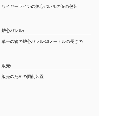
ワイヤーラインの炉心バレルの管の包装
炉心バレル:
単一の管の炉心バレル3.0メートルの長さの
販売:
販売のための掘削装置