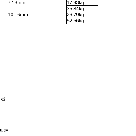
77.8mm
17.93kg
35.84kg
101.6mm
26.79kg
52.56kg
造者
リル棒