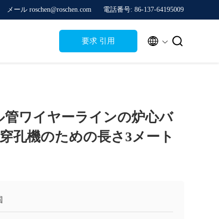
メール roschen@roschen.com
電話番号: 86-137-64195009


要求 引用
ル管ワイヤーラインの炉心バ
穿孔機のための長さ3メート
国