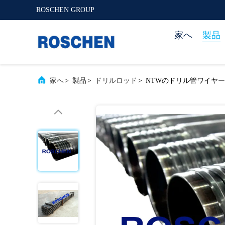
ROSCHEN GROUP
家へ
製品
家へ
>
製品
>
ドリルロッド
>
NTWのドリル管ワイヤ