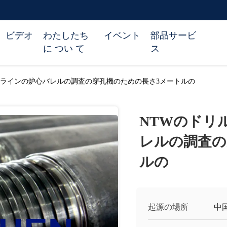
ビデオ
わたしたち
イベント
部品サービ
に つい て
ス
ーラインの炉心バレルの調査の穿孔機のための長さ3メートルの
NTWのドリ
レルの調査の
ルの
起源の場所
中