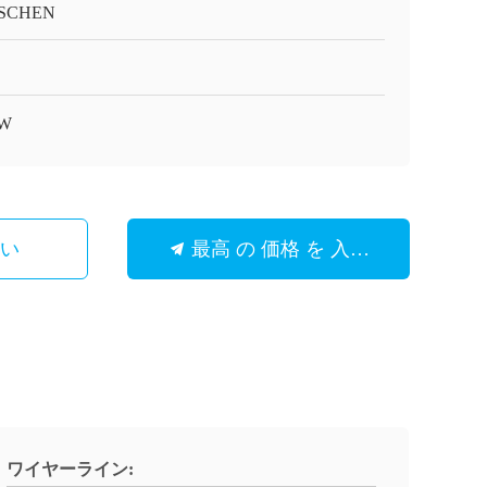
SCHEN
W
さい
最高 の 価格 を 入手 する
ワイヤーライン: