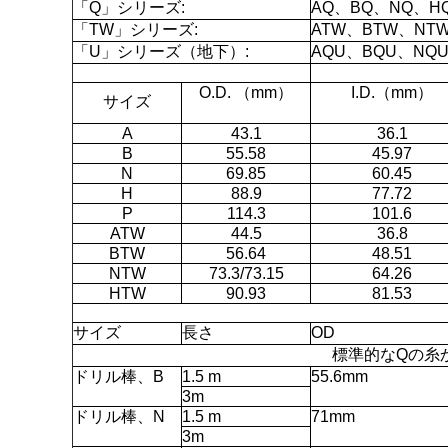
「Q」シリーズ:
AQ、BQ、NQ、H
「TW」シリーズ:
ATW、BTW、NT
「U」シリーズ（地下）:
AQU、BQU、NQ
O.D. （mm）
I.D.（mm）
サイズ
A
43.1
36.1
B
55.58
45.97
N
69.85
60.45
H
88.9
77.72
P
114.3
101.6
ATW
44.5
36.8
BTW
56.64
48.51
NTW
73.3/73.15
64.26
HTW
90.93
81.53
サイズ
長さ
OD
標準的なQの糸
ドリル棒、B
1.5 m
55.6mm
3m
ドリル棒、N
1.5 m
71mm
3m