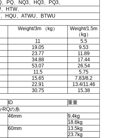
Q、PQ、NQ3、HQ3、PQ3、
W、HTW、
U、HQU、ATWU、BTWU
Weight/3m （kg）
Weight/1.5m
（kg）
11
5.5
19.05
9.53
23.77
11.89
34.88
17.44
53.07
26.54
11.5
5.75
15.65
7.83/8.2
22.91
13.4/11.46
30.75
15.38
ID
重量
かRQの糸
46mm
9.4kg
18.6kg
60mm
13.5kg
23.7kg