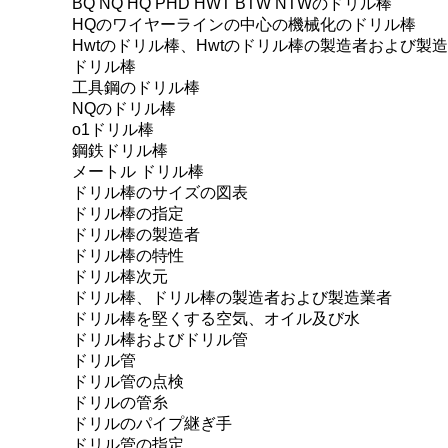
BQ NQ HQ PHD HWT BTW NTWのドリル棒
HQのワイヤーラインの中心の機械化のドリル棒
Hwtのドリル棒、Hwtのドリル棒の製造者および製
ドリル棒
工具鋼のドリル棒
NQのドリル棒
o1ドリル棒
鋼鉄ドリル棒
メートル ドリル棒
ドリル棒のサイズの図表
ドリル棒の指定
ドリル棒の製造者
ドリル棒の特性
ドリル棒次元
ドリル棒、ドリル棒の製造者および製造業者
ドリル棒を堅くする空気、オイル及び水
ドリル棒およびドリル管
ドリル管
ドリル管の点検
ドリルの管糸
ドリルのパイプ継ぎ手
ドリル管の指定