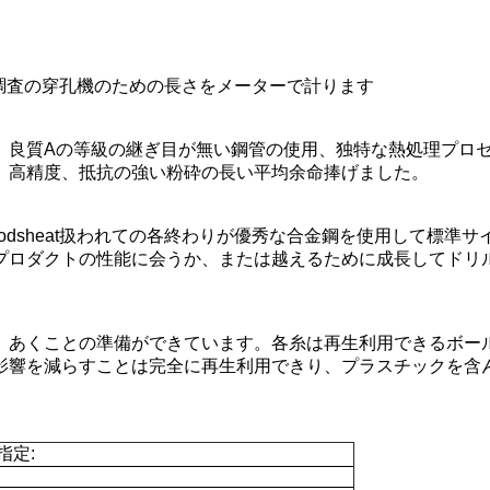
調査の穿孔機のための長さをメーターで計ります
管、良質Aの等級の継ぎ目が無い鋼管の使用、独特な熱処理プロ
、高精度、抵抗の強い粉砕の長い平均余命捧げました。
odsheat扱われての各終わりが優秀な合金鋼を使用して標準
プロダクトの性能に会うか、または越えるために成長してドリ
、あくことの準備ができています。各糸は再生利用できるボー
影響を減らすことは完全に再生利用できり、プラスチックを含
指定: