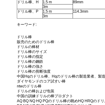
ドリル棒、H
1.5 m
89mm
3m
ドリル棒、P
1.5 m
114.3mm
3m
キーワード:
ドリル棒
販売のためのドリル棒
ドリルの棒材
ドリル棒のサイズ
ドリル棒の指定
ドリル棒の鋼鉄
ドリル棒の強さ
ドリル棒の剪断強度
中国Hqのドリル棒、Hqのドリル棒の製造業者、製
ダイヤモンドのコア試すい棒
ntwのドリル棒
ドリルの棒および包装
中国の訓練ドリルの棒プロダクト
AQ BQ NQ HQ PQのドリル棒の眺めHQ HRQのド