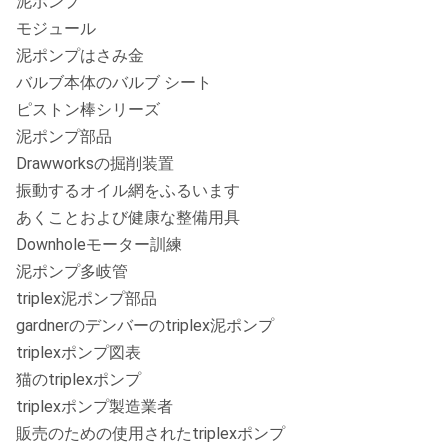
泥ポンプ
モジュール
泥ポンプはさみ金
バルブ本体のバルブ シート
ピストン棒シリーズ
泥ポンプ部品
Drawworksの掘削装置
振動するオイル網をふるいます
あくことおよび健康な整備用具
Downholeモーター訓練
泥ポンプ多岐管
triplex泥ポンプ部品
gardnerのデンバーのtriplex泥ポンプ
triplexポンプ図表
猫のtriplexポンプ
triplexポンプ製造業者
販売のための使用されたtriplexポンプ