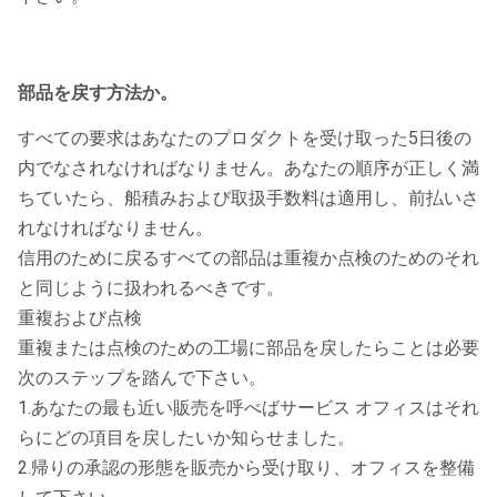
部品を戻す方法か。
すべての要求はあなたのプロダクトを受け取った5日後の
内でなされなければなりません。あなたの順序が正しく満
ちていたら、船積みおよび取扱手数料は適用し、前払いさ
れなければなりません。
信用のために戻るすべての部品は重複か点検のためのそれ
と同じように扱われるべきです。
重複および点検
重複または点検のための工場に部品を戻したらことは必要
次のステップを踏んで下さい。
1.あなたの最も近い販売を呼べばサービス オフィスはそれ
らにどの項目を戻したいか知らせました。
2.帰りの承認の形態を販売から受け取り、オフィスを整備