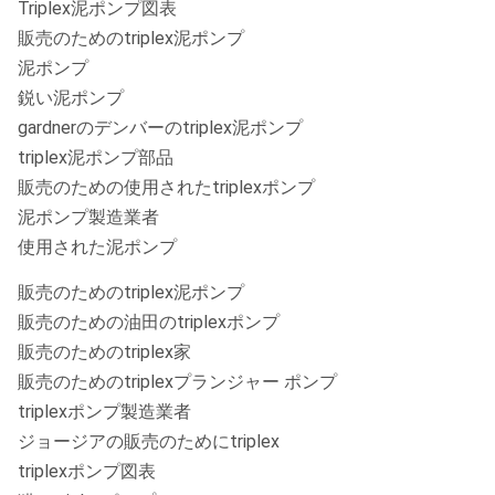
Triplex泥ポンプ図表
販売のためのtriplex泥ポンプ
泥ポンプ
鋭い泥ポンプ
gardnerのデンバーのtriplex泥ポンプ
triplex泥ポンプ部品
販売のための使用されたtriplexポンプ
泥ポンプ製造業者
使用された泥ポンプ
販売のためのtriplex泥ポンプ
販売のための油田のtriplexポンプ
販売のためのtriplex家
販売のためのtriplexプランジャー ポンプ
triplexポンプ製造業者
ジョージアの販売のためにtriplex
triplexポンプ図表