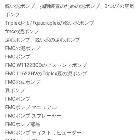
鋭い泥ポンプ、掘削装置のための泥ポンプ、3つの″の空気
ポンプ
Triplexおよびquadraplexの鋭い泥ポンプ
fmcの泥ポンプ
遠心ポンプ、鋭い泥の遠心ポンプ
FMCの泥ポンプ
FMCポンプ
FMC W1122BCDのピストン・ポンプ
FMC L1622HVのTriplex豆の泥ポンプ
FMCの豆ポンプ
豆ポンプ
FMCポンプ
FMCポンプ マニュアル
FMCポンプ スプレーヤー
FMCポンプ部品
FMCポンプ ディストリビューター