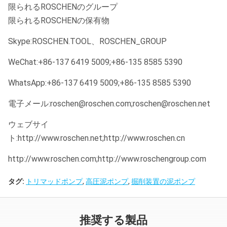
限られるROSCHENのグループ
限られるROSCHENの保有物
Skype:ROSCHEN.TOOL、ROSCHEN_GROUP
WeChat:+86-137 6419 5009;+86-135 8585 5390
WhatsApp:+86-137 6419 5009;+86-135 8585 5390
電子メール:roschen@roschen.com;roschen@roschen.net
ウェブサイ
ト:http://www.roschen.net;http://www.roschen.cn
http://www.roschen.com;http://www.roschengroup.com
タグ:
トリマッドポンプ
,
高圧泥ポンプ
,
掘削装置の泥ポンプ
推奨する製品