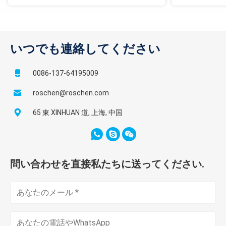
いつでも連絡してください
0086-137-64195009
roschen@roschen.com
65 東 XINHUAN 道, 上海, 中国
問い合わせを直接私たちに送ってください.