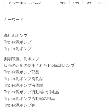
ポンプ速度（r/min）
200
132
83
55
流れ（L /min）
240
158
100
66
キーワード:
圧力（MPa）
2.5
4
6.5
10
高圧泥ポンプ
力（kw）
18.5
Triplex泥ポンプ
外のり寸法（mm）
1450*745*970
Triplex泥ポンプ
重量（kg）
430
掘削装置、泥ポンプ
販売のための使用されたTriplex泥ポンプ
Triplex泥ポンプ部品
Triplex泥ポンプ消耗品
Triplex泥ポンプ液体端
Triplex泥ポンプ流動端の消耗品
Triplex泥ポンプ流動端の部品
Triplex泥ポンプ弁