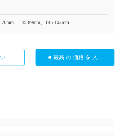
5-76mm、T45-89mm、T45-102mm
さい
最高 の 価格 を 入手 する