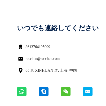
いつでも連絡してください

8613764195009

roschen@roschen.com

65 東 XINHUAN 道, 上海, 中国