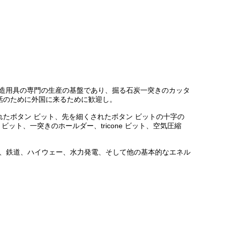
管、構造用具の専門の生産の基盤であり、掘る石炭一突きのカッタ
話のために外国に来るために歓迎し。
されたボタン ビット、先を細くされたボタン ビットの十字の
ット、一突きのホールダー、tricone ビット、空気圧縮
建設、鉄道、ハイウェー、水力発電、そして他の基本的なエネル