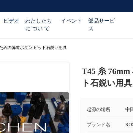
ビデオ
わたしたち
イベント
部品サービ
に つい て
ス
 石のための弾道ボタン ビット石鋭い用具
T45 糸 7
ト石鋭い用具
起源の場所
中
ブランド名
RO