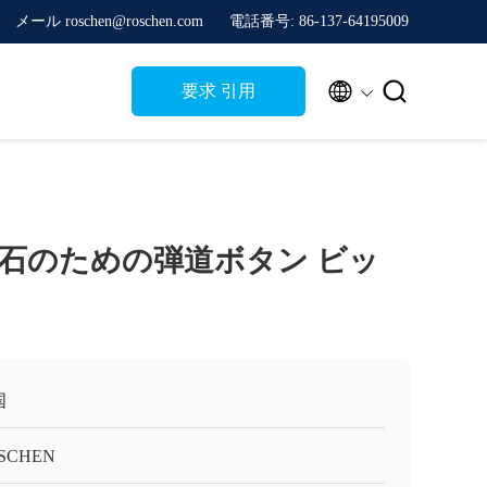
メール roschen@roschen.com
電話番号: 86-137-64195009


要求 引用
6mm 石のための弾道ボタン ビッ
国
SCHEN