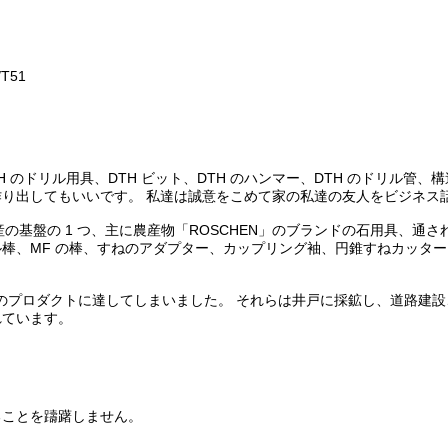
/T51
TH のドリル用具、DTH ビット、DTH のハンマー、DTH のドリル
り出してもいいです。 私達は誠意をこめて家の私達の友人をビジネス
産の基盤の 1 つ、主に農産物「ROSCHEN」のブランドの石用具、通
ル棒、MF の棒、すねのアダプター、カップリング袖、円錐すねカッター ビ
タイプのプロダクトに達してしまいました。 それらは井戸に採鉱し、道路
れています。
ることを躊躇しません。