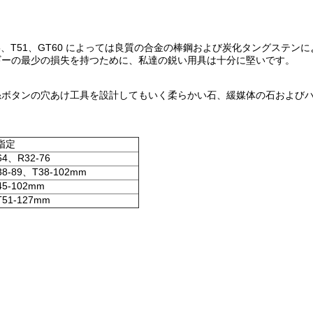
、T38、T45、T51、GT60 によっては良質の合金の棒鋼および炭化タング
ギーの最少の損失を持つために、私達の鋭い用具は十分に堅いです。
ボタンの穴あけ工具を設計してもいく柔らかい石、緩媒体の石およびハ
指定
64、R32-76
8-89、T38-102mm
45-102mm
51-127mm