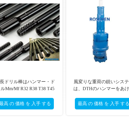
R32 地下鉱山のトンネルを掘
鍛造材の送風穴は
る弾道ボタンの穴あけ工具の
R32/R38/T38/T45/T51 糸
石鋭い用具
ているドリル棒に通しま
最高 の 価格 を 入手 する
最高 の 価格 を 入手 す