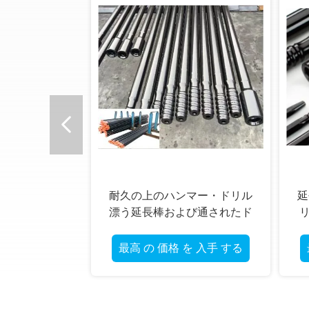
井戸のSymmetrixの重荷鋭いシ
ステム鋼鉄/炭化物材料
最高 の 価格 を 入手 する