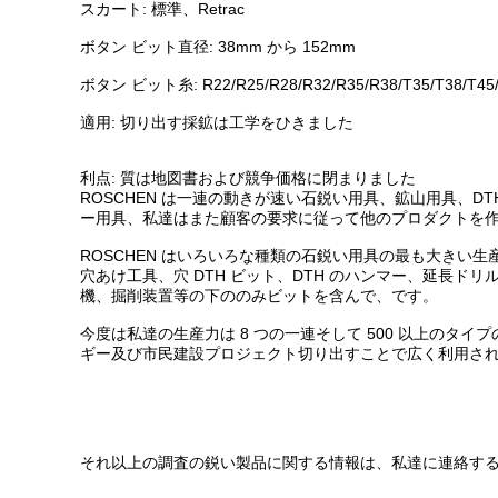
スカート: 標準、Retrac
ボタン ビット直径: 38mm から 152mm
ボタン ビット糸: R22/R25/R28/R32/R35/R38/T35/T38/T45
適用: 切り出す採鉱は工学をひきました
利点: 質は地図書および競争価格に閉まりました
ROSCHEN は一連の動きが速い石鋭い用具、鉱山用具、D
ー用具、私達はまた顧客の要求に従って他のプロダクトを作
ROSCHEN はいろいろな種類の石鋭い用具の最も大きい生
穴あけ工具、穴 DTH ビット、DTH のハンマー、延長ドリ
機、掘削装置等の下ののみビットを含んで、です。
今度は私達の生産力は 8 つの一連そして 500 以上の
ギー及び市民建設プロジェクト切り出すことで広く利用さ
それ以上の調査の鋭い製品に関する情報は、私達に連絡す