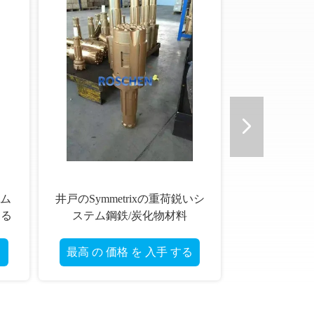
石訓練を切り出すための
11度によっ
が付い
Hexahedral 空の合金鋼鉄必要
石のドリル
した
な石のドリル棒
業の炭化
る
最高 の 価格 を 入手 する
最高 の 価