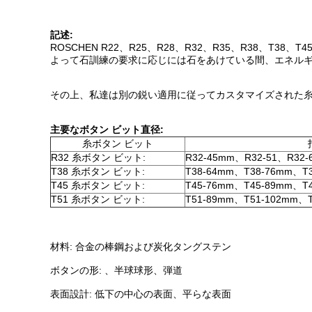
記述:
ROSCHEN R22、R25、R28、R32、R35、R38
よって石訓練の要求に応じには石をあけている間、エネル
その上、私達は別の鋭い適用に従ってカスタマイズされた糸
主要なボタン ビット直径:
糸ボタン ビット
R32 糸ボタン ビット:
R32-45mm、R32-51、R32-
T38 糸ボタン ビット:
T38-64mm、T38-76mm、T3
T45 糸ボタン ビット:
T45-76mm、T45-89mm、T
T51 糸ボタン ビット:
T51-89mm、T51-102mm、T
材料: 合金の棒鋼および炭化タングステン
ボタンの形: 、半球球形、弾道
表面設計: 低下の中心の表面、平らな表面