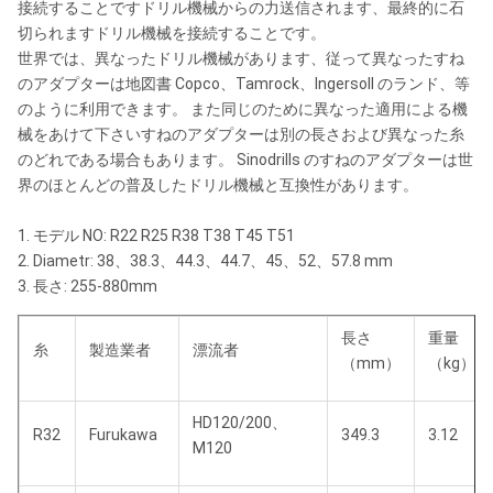
接続することですドリル機械からの力送信されます、最終的に石
切られますドリル機械を接続することです。
世界では、異なったドリル機械があります、従って異なったすね
のアダプターは地図書 Copco、Tamrock、Ingersoll のランド、等
のように利用できます。 また同じのために異なった適用による機
械をあけて下さいすねのアダプターは別の長さおよび異なった糸
のどれである場合もあります。 Sinodrills のすねのアダプターは世
界のほとんどの普及したドリル機械と互換性があります。
1. モデル NO: R22 R25 R38 T38 T45 T51
2. Diametr: 38、38.3、44.3、44.7、45、52、57.8 mm
3. 長さ: 255-880mm
長さ
重量
糸
製造業者
漂流者
（mm）
（kg）
HD120/200、
R32
Furukawa
349.3
3.12
M120