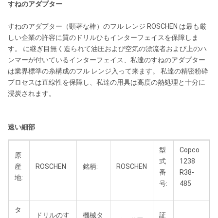
すねのアダプター
すねのアダプター（顕著な棒）のフル レンジ ROSCHEN は最も厳
しい企業の許容に質のドリルひもインターフェイスを保障しま
す。 に継ぎ目無く造られて油圧および空気の漂流者および上のハ
ンマーが付いているインターフェイス、私達のすねのアダプター
は業界標準の糸構成のフル レンジ入って来ます。 私達の精密粉砕
プロセスは直線性を保障し、私達の用具は高度の熱処理と十分に
浸炭されます。
速い細部
型
Copco
原
式
1238
産
ROSCHEN
銘柄:
ROSCHEN
番
R38-
地:
号:
485
タ
ドリルのす
機械タ
証