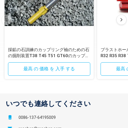
Gardner デ
HPR1H （12 スプ
T38
725
6.8
ンバー
ライン）
Gardner デ
T38
PR123/133/55
349.3
3.4
ンバー
採鉱の石訓練のカップリング袖のための石
ブラストホー
Ingersoll
の掘削装置T38 T45 T51 GT60のカップリ
R32 R35 R38
T38
ELV130
349.3
3.4
ランド
ング袖
ックボタンビ
最高 の 価格 を 入手 する
最高 
Ingersoll
T38
ELV130
349.3
3.4
ランド
Ingersoll
HC80RP （撃た
T38
669
7.9
いつでも連絡してください
ランド
れる）
0086-137-64195009
Ingersoll
T38
VL120/140
349.3
3.4
ランド