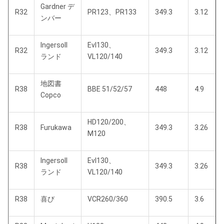
Gardner デ
R32
PR123、PR133
349.3
3.12
ンバー
Ingersoll
Evl130、
R32
349.3
3.12
ランド
VL120/140
地図書
R38
BBE 51/52/57
448
4.9
Copco
HD120/200、
R38
Furukawa
349.3
3.26
M120
Ingersoll
Evl130、
R38
349.3
3.26
ランド
VL120/140
R38
喜び
VCR260/360
390.5
3.6