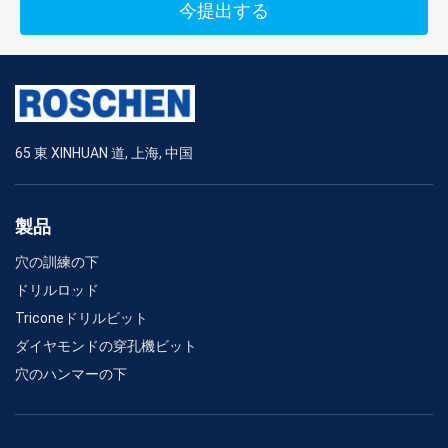
今提出する
Cop1036/1038
地図書
T45
590
5
Copco
/1238ME
65 東 XINHUAN 道, 上海, 中国
HD120/200、
T45
Furukawa
349.3
3.6
M120
製品
Gaedner
T45
HPR1H 12Spline
725
5.7
デンバー
穴の訓練の下
ドリルロッド
Gaedner
Triconeドリルビット
T45
PR132
349.3
5
デンバー
ダイヤモンドの穿孔機ビット
穴のハンマーの下
Gaedner
T45
PR66
558.8
3.6
デンバー