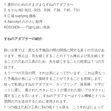
1. 選択のためのさまざまなすねのアダプター
2. モデル NO: R22、R25、R38、T38、T45、T51
3. 工場 suplying 価格
4. Aaccept の小さい順序
ROSCHEN-----巧妙な鋭い用具
すねのアダプターの紹介:
鋭い企業では、異なる予備品の間の関係に関する多くの方法があ
ります、例えば、先を細くすることのドリル棒および先を細くす
ることの穴あけ工具のため、先を細くすることの程度は 1 つの方
法です。
もう一つの方法の間、それは糸によって行います。 これは異なっ
た予備品が糸によって接続することができることを意味します。
従って私達はすねがアダプター、カップリング、延長棒、十字ビ
ットに通し、通されたボタン ビットが通された鋭いプロダクトに
属することを言います。 すねのアダプターはドリル機械とドリル
茎間の力を送信するために使用されます。
1 つの端は穴あけ工具に別の端ドリル茎を、こうすればによって