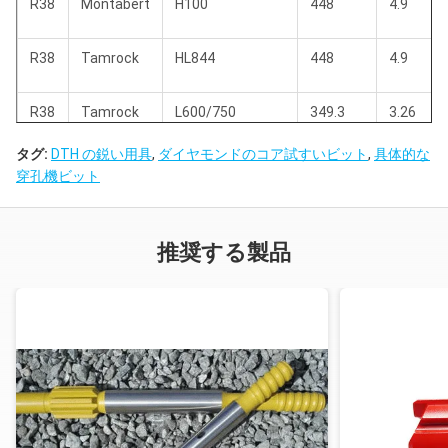
R38
Montabert
H100
448
4.9
R38
Tamrock
HL844
448
4.9
R38
Tamrock
L600/750
349.3
3.26
タグ:
DTH の鋭い用具
,
ダイヤモンドのコア試すいビット
,
具体的な
地図書
穿孔機ビット
T38
BBE56/57
530.4
5.5
Copco
COP1036/1038
推奨する製品
地図書
T38
590
5
Copco
1038ME/1238ME
HD120/200、
T38
Furukawa
349.3
3.4
M120
T38
Furukawa
PD200
484
3.6