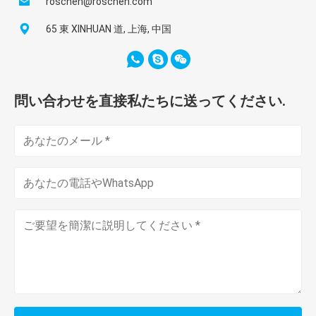
roschen@roschen.com
65 東 XINHUAN 道, 上海, 中国
T38
喜び
VCR260/360
390.5
3.6
T38
Montabert
HC80
591
6.68
問い合わせを直接私たちに送ってください.
HC80RP （撃た
T38
Montabert
669
7.9
れる）
HC80RP （長
T38
Montabert
771
8.5
い）
T38
Tamrock
HL438/538/844
495
3.6
T38
Tamrock
L600/750
349.3
3.4
地図書
T45
BBE56/57/57-01
530.4
5.7
Copco