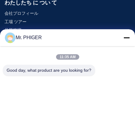
わたしたち に つい て
EVL130、VL140
Ingersoll
T45
349.5
5
会社プロフィール
ランド
12 スプライン
工場 ツアー
品質管理
Ingersoll
EVL130、
Mr. PHIGER
地図
T45
558.8
3.6
ランド
VL120/140
連絡 ください
11:35 AM
Ingersoll
VL671 w3/4 の」
T45
349.5
5.9
ランド
管
Good day, what product are you looking for?
イベント
事件
Ingersoll
T45
VL671 w 9/16"管
533.4
6
ランド
ニュース
連絡 ください
電話番号:
0086-137-64195009