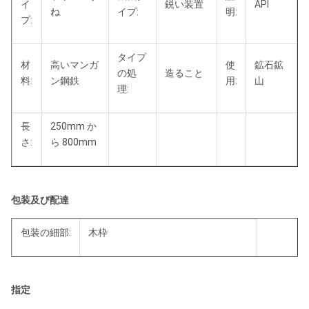
イ
鋭い装置
API
ね
イプ:
明:
プ:
タイプ
材
高いマンガ
使
鉱石鉱
の処
造ること
料:
ン鋼鉄
用:
山
理:
長
250mm か
さ:
ら 800mm
包装及び配達
包装の細部:
木枠
配達細部:
順序の後の 25 日以内に確認されます
指定